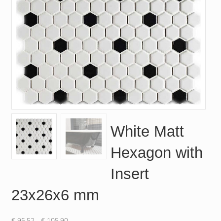
White Matt
Hexagon with
Insert
23x26x6 mm
Prijsklasse:
€
95.52
-
€
105.90