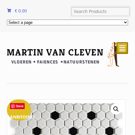
€
0.00
²
Save
AANBIEDING!