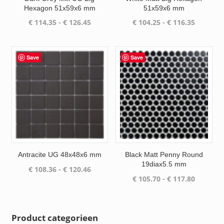
Hexagon 51x59x6 mm
51x59x6 mm
Prijsklasse:
Prijsklas
€
114.35
-
€
126.45
€
104.25
-
€
116.35
€ 114.35
€ 104.25
tot
tot
€ 126.45
€ 116.35
Save
Save
Antracite UG 48x48x6 mm
Black Matt Penny Round
19diax5.5 mm
Prijsklasse:
€
108.36
-
€
120.46
Prijsklas
€
105.70
-
€
117.80
€ 108.36
€ 105.70
tot
tot
€ 120.46
€ 117.80
Product categorieen