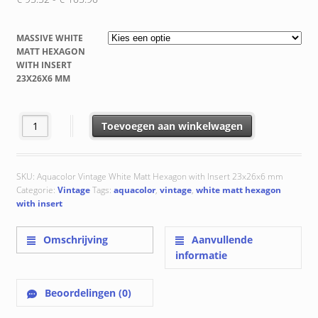
€ 95.52
tot
MASSIVE WHITE
€ 105.90
MATT HEXAGON
WITH INSERT
23X26X6 MM
White Matt Hexagon with Insert 23x26x6 mm aantal
Toevoegen aan winkelwagen
SKU:
Aquacolor Vintage White Matt Hexagon with Insert 23x26x6 mm
Categorie:
Vintage
Tags:
aquacolor
,
vintage
,
white matt hexagon
with insert
Omschrijving
Aanvullende
informatie
Beoordelingen (0)