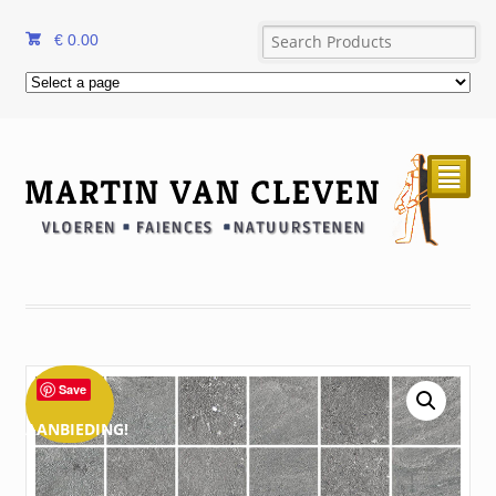
€
0.00
²
Save
AANBIEDING!