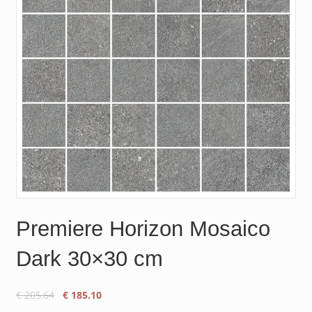
Premiere Horizon Mosaico
Dark 30×30 cm
Oorspronkelijke
Huidige
€
205.64
€
185.10
prijs
prijs