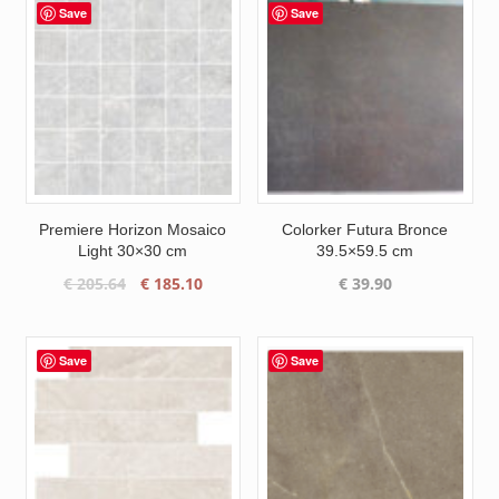
Save
Save
Premiere Horizon Mosaico
Colorker Futura Bronce
Light 30×30 cm
39.5×59.5 cm
Oorspronkelijke
Huidige
€
205.64
€
185.10
€
39.90
prijs
prijs
was:
is:
€ 205.64.
€ 185.10.
Save
Save