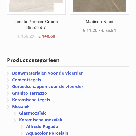
Loseta Premier Cream
Madison Noce
36.5×29.7
Prijsklass
€
11.20
-
€
75.54
Oorspronkelijke
Huidige
€
156.29
€
140.68
€ 11.20
prijs
prijs
tot
was:
is:
€ 75.54
€ 156.29.
€ 140.68.
Product categorieen
Bouwmaterialen voor de vloerder
Cementtegels
Gereedschappen voor de vloerder
Granito Terrazzo
Keramische tegels
Mozaïek
Glasmozaïek
Keramische mozaïek
Alfredo Pagado
Aquacolor Porcelain