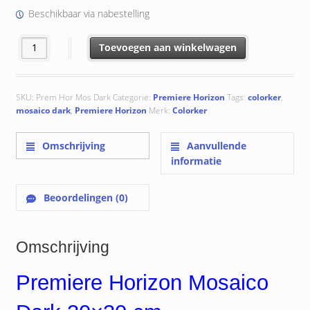
was:
is:
Beschikbaar via nabestelling
€ 205.64.
€ 185.10.
Premiere Horizon Mosaico Dark 30x30 cm aantal
Toevoegen aan winkelwagen
SKU:
Prem Hor Mos Dark
Categorie:
Premiere Horizon
Tags:
colorker
,
mosaico dark
,
Premiere Horizon
Merk:
Colorker
Omschrijving
Aanvullende
informatie
Beoordelingen (0)
Omschrijving
Premiere Horizon Mosaico