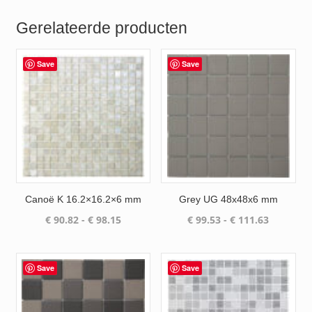
Gerelateerde producten
Save
Save
Canoë K 16.2×16.2×6 mm
Grey UG 48x48x6 mm
Prijsklasse:
Prijsklas
€
90.82
-
€
98.15
€
99.53
-
€
111.63
€ 90.82
€ 99.53
tot
tot
€ 98.15
€ 111.63
Save
Save