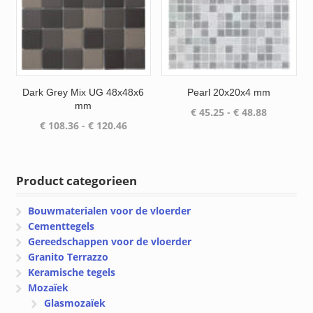
Dark Grey Mix UG 48x48x6
Pearl 20x20x4 mm
mm
Prijsklass
€
45.25
-
€
48.88
Prijsklasse:
€
108.36
-
€
120.46
€ 45.25
€ 108.36
tot
tot
€ 48.88
€ 120.46
Product categorieen
Bouwmaterialen voor de vloerder
Cementtegels
Gereedschappen voor de vloerder
Granito Terrazzo
Keramische tegels
Mozaïek
Glasmozaïek