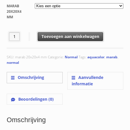
tot
MARAB
€ 48.88
20X20X4
MM
Marab 20x20x4 mm aantal
Toevoegen aan winkelwagen
SKU:
marab 20x20x4 mm
Categorie:
Normal
Tags:
aquacolor
,
marab
,
normal
Omschrijving
Aanvullende
informatie
Beoordelingen (0)
Omschrijving