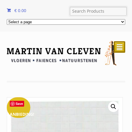
€
0.00
²
Save
AANBIEDING!