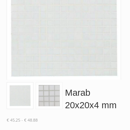
Marab
20x20x4 mm
Prijsklasse:
€
45.25
-
€
48.88
€ 45.25