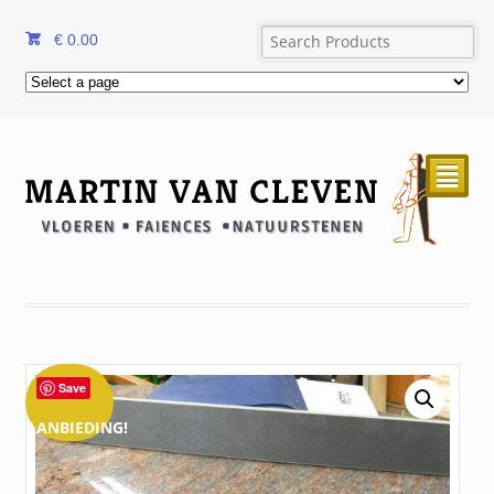
€
0.00
²
Save
AANBIEDING!