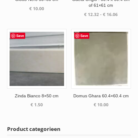
of 61×61 cm
€
10.00
Prijsklass
€
12.32
-
€
16.06
€ 12.32
tot
€ 16.06
Save
Save
Zinda Bianco 8×50 cm
Domus Ghara 60.4×60.4 cm
€
1.50
€
10.00
Product categorieen