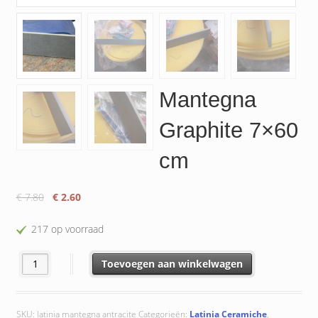
Mantegna
Graphite 7×60
cm
Oorspronkelijke
Huidige
€
7.80
€
2.60
prijs
prijs
was:
is:
217 op voorraad
€ 7.80.
€ 2.60.
Mantegna Graphite 7x60 cm aantal
Toevoegen aan winkelwagen
SKU:
latinia mantegna antracite
Categorieën:
Latinia Ceramiche
,