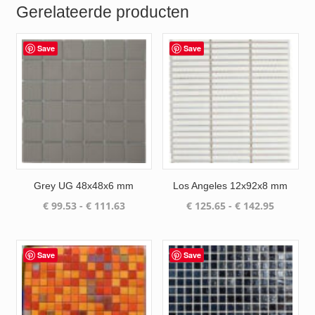
Gerelateerde producten
Save
Save
Grey UG 48x48x6 mm
Los Angeles 12x92x8 mm
Prijsklasse:
Prijsklas
€
99.53
-
€
111.63
€
125.65
-
€
142.95
€ 99.53
€ 125.65
tot
tot
€ 111.63
€ 142.95
Save
Save