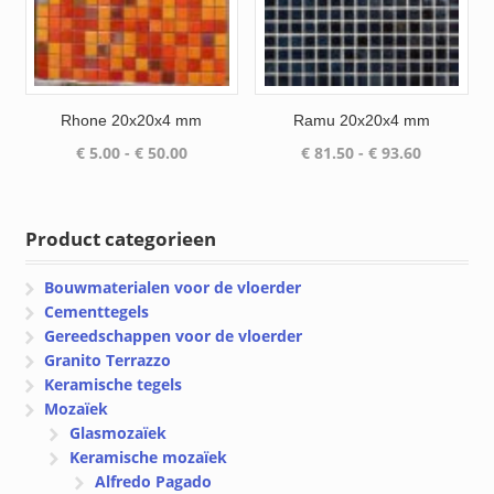
Rhone 20x20x4 mm
Ramu 20x20x4 mm
Prijsklasse:
Prijsklass
€
5.00
-
€
50.00
€
81.50
-
€
93.60
€ 5.00
€ 81.50
tot
tot
€ 50.00
€ 93.60
Product categorieen
Bouwmaterialen voor de vloerder
Cementtegels
Gereedschappen voor de vloerder
Granito Terrazzo
Keramische tegels
Mozaïek
Glasmozaïek
Keramische mozaïek
Alfredo Pagado