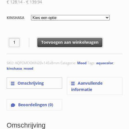
Prijsklasse:
€
128.14
-
€
139.94
€ 128.14
tot
KINSHASA
€ 139.94
Kinshasa 20x145x8 mm aantal
Toevoegen aan winkelwagen
SKU:
AQPOMOOKIN20x145x8mm
Categorie:
Mood
Tags:
aquacolor
,
kinshasa
,
mood
Omschrijving
Aanvullende
informatie
Beoordelingen (0)
Omschrijving