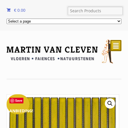
€
0.00
²
Save
AANBIEDING!