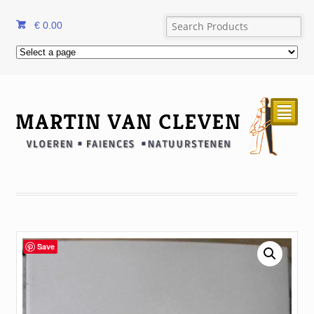
€
0.00
²
Save