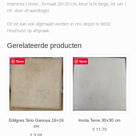
Impronta Creme , formaat 20×20 cm, kleur licht beige, lot van 1
m². vloer of wandtegel.
Dit lot kan ook afgehaald worden in ons depot te 8650
Houthulst op afspraak.
Gerelateerde producten
Save
Save
Edilgres Sirio Ganoya 16×16
Imola Terre 30×30 cm
cm
€
11.70
€
9.08