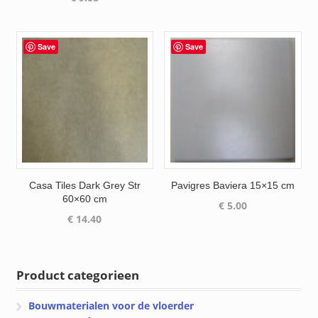
Save
Save
Casa Tiles Dark Grey Str
Pavigres Baviera 15×15 cm
60×60 cm
€
5.00
€
14.40
Product categorieen
Bouwmaterialen voor de vloerder