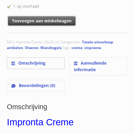
1 op voorraad
Impronta Creme 20x20 cm aantal
Toevoegen aan winkelwagen
SKU:
Impronta Creme 20x20 cm
Categorieën:
Totale uitverkoop
artikelen
,
Vloeren
,
Wandtegels
Tags:
creme
,
impronta
Omschrijving
Aanvullende
informatie
Beoordelingen (0)
Omschrijving
Impronta Creme