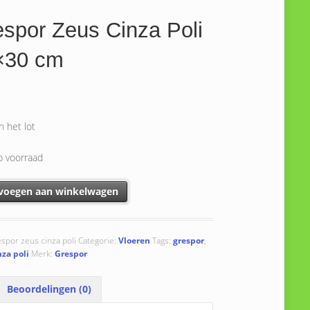
spor Zeus Cinza Poli
×30 cm
n het lot
p voorraad
 Zeus Cinza Poli 30x30 cm aantal
voegen aan winkelwagen
espor zeus cinza poli
Categorie:
Vloeren
Tags:
grespor
,
nza poli
Merk:
Grespor
Beoordelingen (0)