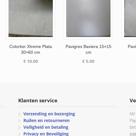
Colorker Xtreme Plata
Pavigres Baviera 15×15
Pavi
30×60 cm
cm
€
10.00
€
5.00
Klanten service
Ve
Verzending en bezorging
NV 
Ruilen en retourneren
Pay
Veiligheid en betaling
bet
Privacy en Beveiliging
pag