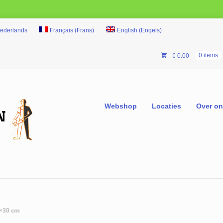
ederlands
Français
(
Frans
)
English
(
Engels
)
€
0.00
0 items
Webshop
Locaties
Over o
0×30 cm