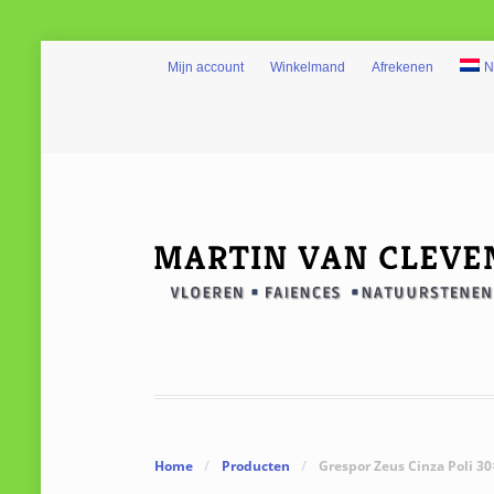
Mijn account
Winkelmand
Afrekenen
N
Home
/
Producten
/
Grespor Zeus Cinza Poli 3