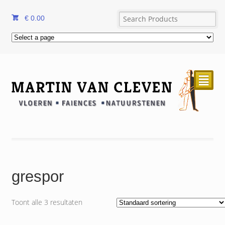
€
0.00
²
grespor
Toont alle 3 resultaten