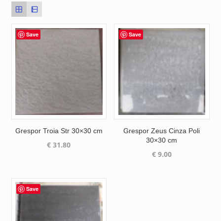
Save
Save
Grespor Troia Str 30×30 cm
Grespor Zeus Cinza Poli
30×30 cm
€
31.80
€
9.00
Save