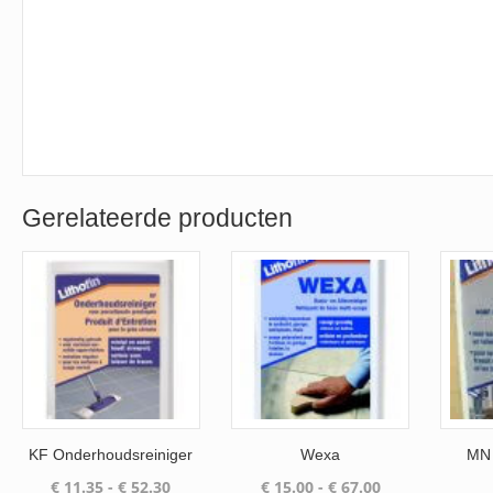
Gerelateerde producten
KF Onderhoudsreiniger
Wexa
MN 
Prijsklasse:
Prijsklasse:
€
11.35
-
€
52.30
€
15.00
-
€
67.00