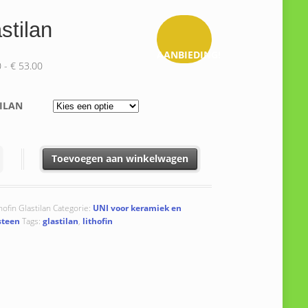
stilan
AANBIEDING!
Prijsklasse:
0
-
€
53.00
€ 11.50
tot
ILAN
€ 53.00
an aantal
Toevoegen aan winkelwagen
hofin Glastilan
Categorie:
UNI voor keramiek en
steen
Tags:
glastilan
,
lithofin