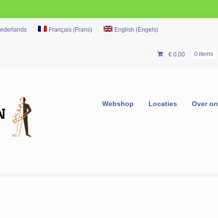
ederlands
Français
(
Frans
)
English
(
Engels
)
€
0.00
0 items
Webshop
Locaties
Over o