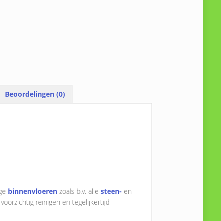
Beoordelingen (0)
ige
binnenvloeren
zoals b.v. alle
steen-
en
oorzichtig reinigen en tegelijkertijd