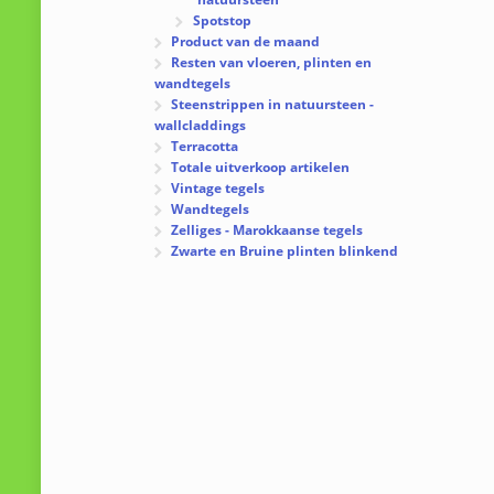
Spotstop
Product van de maand
Resten van vloeren, plinten en
wandtegels
Steenstrippen in natuursteen -
wallcladdings
Terracotta
Totale uitverkoop artikelen
Vintage tegels
Wandtegels
Zelliges - Marokkaanse tegels
Zwarte en Bruine plinten blinkend