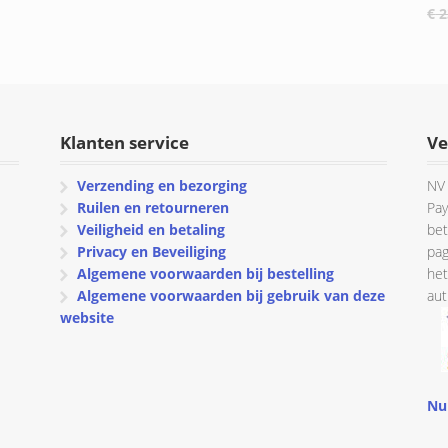
€
2
€ 11.35
€ 15.00
tot
tot
€ 52.30
€ 67.00
Klanten service
Ve
Verzending en bezorging
NV 
Ruilen en retourneren
Pay
Veiligheid en betaling
bet
Privacy en Beveiliging
pag
Algemene voorwaarden bij bestelling
het
Algemene voorwaarden bij gebruik van deze
aut
website
Nu