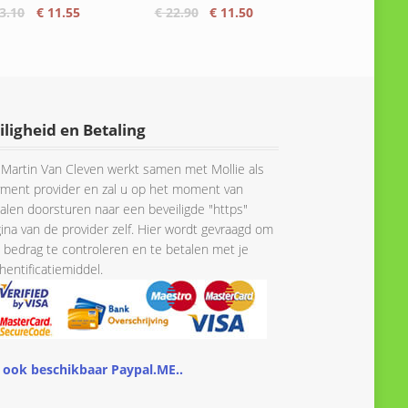
Oorspronkelijke
Huidige
Oorspronkelijke
Huidige
3.10
€
11.55
€
22.90
€
11.50
prijs
prijs
prijs
prijs
was:
is:
was:
is:
€ 23.10.
€ 11.55.
€ 22.90.
€ 11.50.
iligheid en Betaling
Martin Van Cleven werkt samen met Mollie als
ment provider en zal u op het moment van
alen doorsturen naar een beveiligde "https"
ina van de provider zelf. Hier wordt gevraagd om
 bedrag te controleren en te betalen met je
hentificatiemiddel.
 ook beschikbaar Paypal.ME..