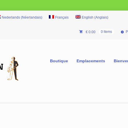
Nederlands
(
Néerlandais
)
Français
English
(
Anglais
)
P
€
0.00
0 items
Boutique
Emplacements
Bienve