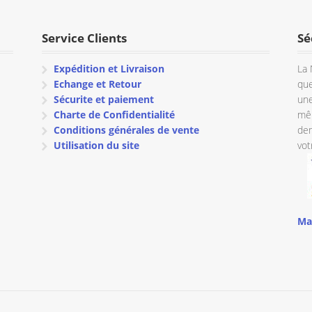
à
€ 16.20.
€ 11.35.
€ 60.45
Service Clients
Sé
Expédition et Livraison
La 
Echange et Retour
que
Sécurite et paiement
une
Charte de Confidentialité
mêm
Conditions générales de vente
dem
Utilisation du site
vot
Ma