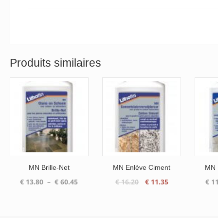
Produits similaires
MN Brille-Net
MN Enlève Ciment
MN M
Plage
Le
Le
€
13.80
–
€
60.45
€
16.20
€
11.35
€
11
de
prix
prix
prix :
initial
actuel
€ 13.80
était :
est :