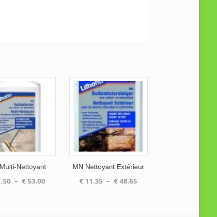
ulti-Nettoyant
MN Nettoyant Extérieur
Plage
Plage
.50
–
€
53.00
€
11.35
–
€
48.65
de
de
prix :
prix :
€ 11.50
€ 11.35