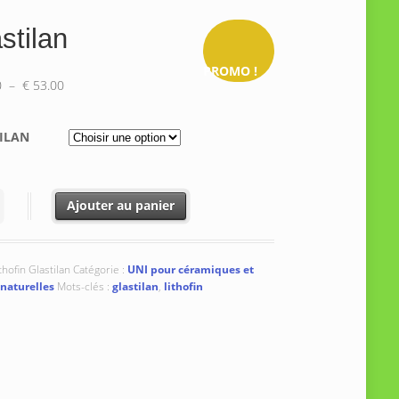
stilan
PROMO !
Plage
0
–
€
53.00
de
prix :
ILAN
€ 11.50
à
€ 53.00
é de Glastilan
Ajouter au panier
thofin Glastilan
Catégorie :
UNI pour céramiques et
 naturelles
Mots-clés :
glastilan
,
lithofin