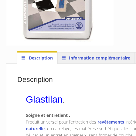
Description
Information complémentaire
Description
Glastilan
.
Soigne et entretient .
Produit universel pour l’entretien des
revêtements
intéri
naturelle,
en carrelage, les matières synthétiques, les su
délicat et un entretien soigneux, sans former de couche.