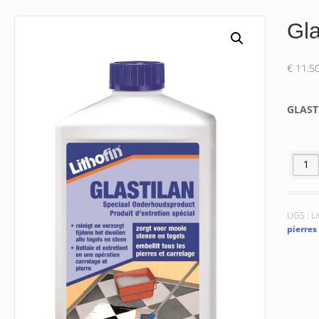
Gla
€
11.5
GLAST
quantit
UGS :
Li
pierres