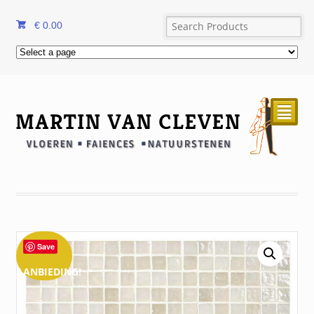
€
0.00
²
Save
AANBIEDING!