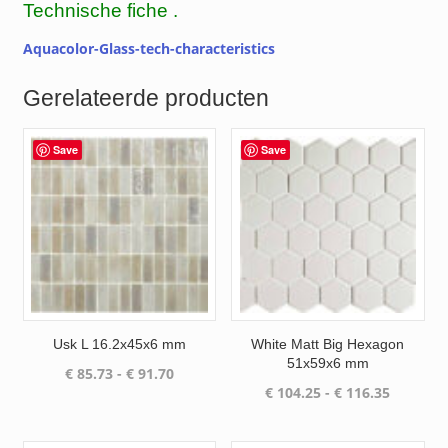
Technische fiche .
Aquacolor-Glass-tech-characteristics
Gerelateerde producten
Save
Save
Usk L 16.2x45x6 mm
White Matt Big Hexagon
51x59x6 mm
Prijsklasse:
€
85.73
-
€
91.70
Prijsklas
€
104.25
-
€
116.35
€ 85.73
€ 104.25
tot
tot
€ 91.70