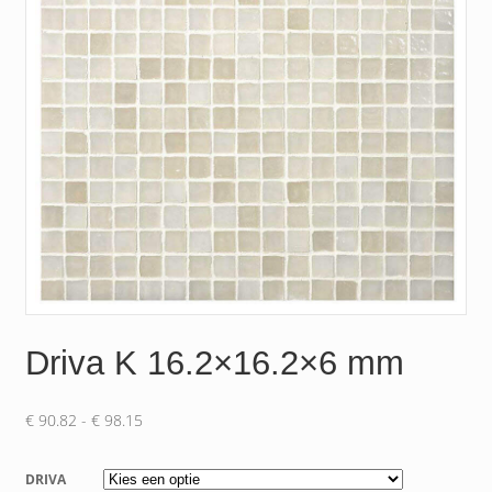
Driva K 16.2×16.2×6 mm
Prijsklasse:
€
90.82
-
€
98.15
€ 90.82
tot
DRIVA
€ 98.15