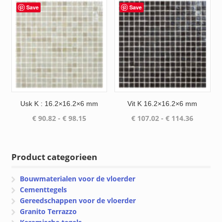
€ 116.35
Save
Save
Usk K : 16.2×16.2×6 mm
Vit K 16.2×16.2×6 mm
Prijsklasse:
Prijsklas
€
90.82
-
€
98.15
€
107.02
-
€
114.36
€ 90.82
€ 107.02
tot
tot
€ 98.15
€ 114.36
Product categorieen
Bouwmaterialen voor de vloerder
Cementtegels
Gereedschappen voor de vloerder
Granito Terrazzo