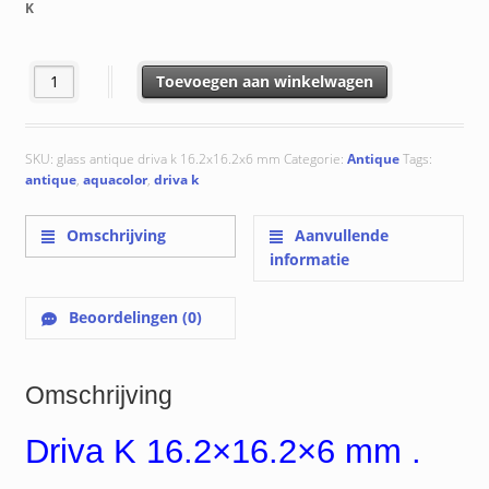
K
Driva K 16.2x16.2x6 mm aantal
Toevoegen aan winkelwagen
SKU:
glass antique driva k 16.2x16.2x6 mm
Categorie:
Antique
Tags:
antique
,
aquacolor
,
driva k
Omschrijving
Aanvullende
informatie
Beoordelingen (0)
Omschrijving
Driva K 16.2×16.2×6 mm .