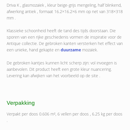
Driva K , glasmozaïek , kleur beige-grijs mengeling, half blinkend,
afwerking antiek , formaat 16.2×16.2×6 mm op net van 318×318
mm .
Klassieke schoonheid heeft de tand des tijds doorstaan. Die
sporen van een rijke geschiedenis vormen de inspiratie voor de
Antique collectie. De gebroken kanten versterken het effect van
een unieke, hand gekapte en
duurzame
mozaïek.
De gebroken kantjes kunnen licht scherp zijn: vol invoegen is
aanbevolen. Dit product heeft een grote kleur nuancering.
Levering kan afwijken van het voorbeeld op de site .
Verpakking
Verpakt per doos 0.606 m², 6 vellen per doos , 6.25 kg per doos
.