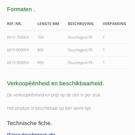
Formaten .
REF. NR.
LENGTE MM
BESCHRIJVING
VERPAKKING
6019 700054
700
Douchegoot PE
1
6019 800054
800
Douchegoot PE
1
6019 900054
900
Douchegoot PE
1
Verkoopéénheid en beschikbaarheid.
De verkoopéénheid en prijs op de site is per stuk.
Het produkt is beschikbaar op één week tijd.
Technische fiche.
tf-isox-douchegoot-abs