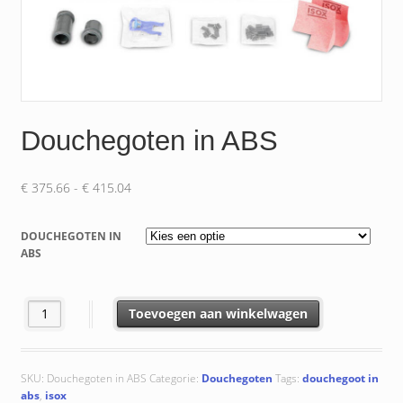
Douchegoten in ABS
Prijsklasse:
€
375.66
-
€
415.04
€ 375.66
tot
DOUCHEGOTEN IN
€ 415.04
ABS
Douchegoten in ABS aantal
Toevoegen aan winkelwagen
SKU:
Douchegoten in ABS
Categorie:
Douchegoten
Tags:
douchegoot in
abs
,
isox