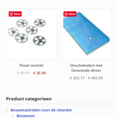
€ 49.90
tot
€ 142.00
Save
Save
Roset verzinkt
Douchebodem met
Decentrale afvoer
Oorspronkelijke
Huidige
€
39.93
€
35.90
Prijsklas
€
252.17
-
€
452.89
prijs
prijs
€ 252.17
was:
is:
tot
€ 39.93.
€ 35.90.
€ 452.89
Product categorieen
Bouwmaterialen voor de vloerder
Botament