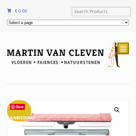
€
0.00
²
Save
AANBIEDING!