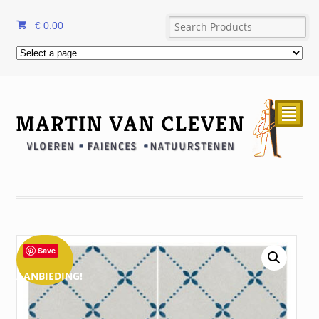
€
0.00
²
Save
AANBIEDING!