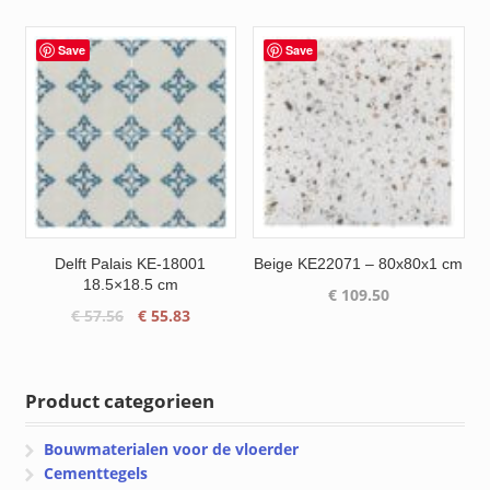
was:
is:
was:
is:
€ 56.93.
€ 55.23.
€ 59.85.
€ 56.85.
Save
Save
Delft Palais KE-18001
Beige KE22071 – 80x80x1 cm
18.5×18.5 cm
€
109.50
Oorspronkelijke
Huidige
€
57.56
€
55.83
prijs
prijs
was:
is:
€ 57.56.
€ 55.83.
Product categorieen
Bouwmaterialen voor de vloerder
Cementtegels