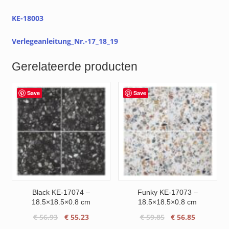
KE-18003
Verlegeanleitung_Nr.-17_18_19
Gerelateerde producten
Save
Save
Black KE-17074 –
Funky KE-17073 –
18.5×18.5×0.8 cm
18.5×18.5×0.8 cm
Oorspronkelijke
Huidige
Oorspronkelijke
Huidige
€
56.93
€
55.23
€
59.85
€
56.85
prijs
prijs
prijs
prijs