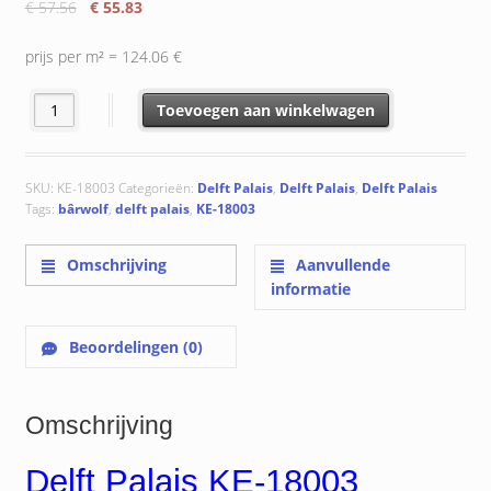
Oorspronkelijke
Huidige
€
57.56
€
55.83
prijs
prijs
was:
is:
prijs per m² = 124.06 €
€ 57.56.
€ 55.83.
Delft Palais KE-18003 18.5x18.5 cm aantal
Toevoegen aan winkelwagen
SKU:
KE-18003
Categorieën:
Delft Palais
,
Delft Palais
,
Delft Palais
Tags:
bârwolf
,
delft palais
,
KE-18003
Omschrijving
Aanvullende
informatie
Beoordelingen (0)
Omschrijving
Delft Palais KE-18003