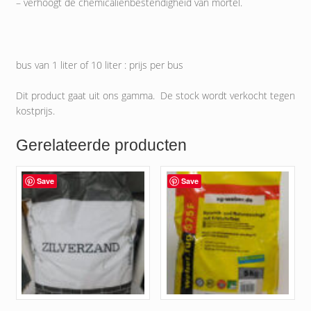
– verhoogt de chemicalienbestendigheid van mortel.
bus van 1 liter of 10 liter : prijs per bus
Dit product gaat uit ons gamma. De stock wordt verkocht tegen
kostprijs.
Gerelateerde producten
Save
Save