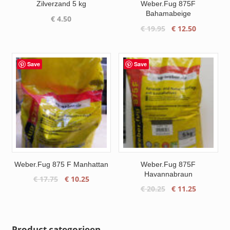
Zilverzand 5 kg
Weber.Fug 875F
Bahamabeige
€
4.50
Oorspronkelijke
Huidige
€
19.95
€
12.50
prijs
prijs
was:
is:
€ 19.95.
€ 12.50.
Save
Save
Weber.Fug 875 F Manhattan
Weber.Fug 875F
Havannabraun
Oorspronkelijke
Huidige
€
17.75
€
10.25
Oorspronkelijke
Huidige
€
20.25
€
11.25
prijs
prijs
prijs
prijs
was:
is:
was:
is:
€ 17.75.
€ 10.25.
€ 20.25.
€ 11.25.
Product categorieen