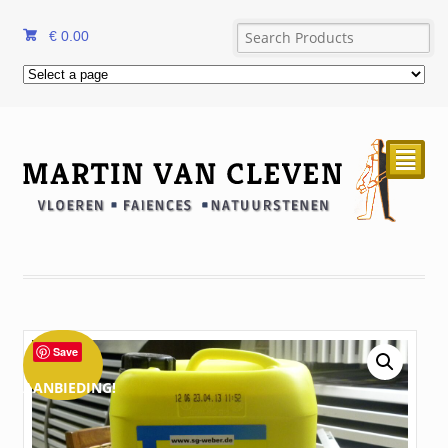
€
0.00
²
Save
AANBIEDING!