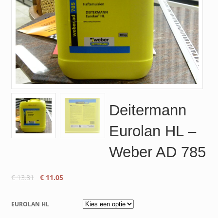
Deitermann
Eurolan HL –
Weber AD 785
Oorspronkelijke
Huidige
€
13.81
€
11.05
prijs
prijs
was:
is:
EUROLAN HL
€ 13.81.
€ 11.05.