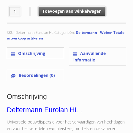
Deitermann Eurolan HL - Weber AD 785 aantal
Toevoegen aan winkelwagen
SKU:
Deitermann Eurolan HL
Categorieën:
Deitermann - Weber
,
Totale
uitverkoop artikelen
Omschrijving
Aanvullende
informatie
Beoordelingen (0)
Omschrijving
Deitermann Eurolan HL .
Universele bouwdispersie voor het vervaardigen van hechtlagen
en voor het veredelen van pleisters, mortels en dekvloeren.