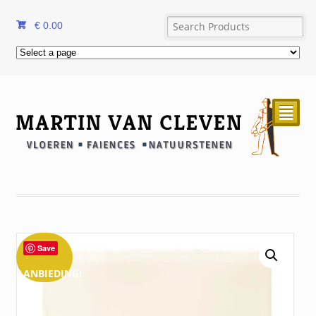
€
0.00
²
Save
AANBIEDING!