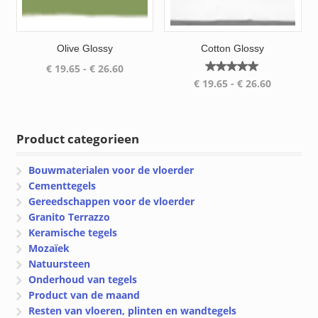
Olive Glossy
Cotton Glossy
Prijsklasse:
€
19.65
-
€
26.60
Gewaardeerd
Prijsklass
€ 19.65
€
19.65
-
€
26.60
5.00
€ 19.65
tot
uit 5
tot
€ 26.60
€ 26.60
Product categorieen
Bouwmaterialen voor de vloerder
Cementtegels
Gereedschappen voor de vloerder
Granito Terrazzo
Keramische tegels
Mozaïek
Natuursteen
Onderhoud van tegels
Product van de maand
Resten van vloeren, plinten en wandtegels