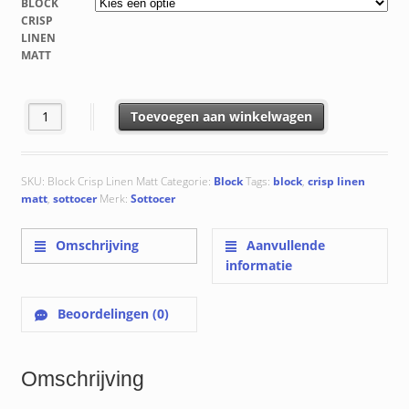
BLOCK
€ 60.82
CRISP
LINEN
MATT
Matt Crisp Linen aantal
Toevoegen aan winkelwagen
SKU:
Block Crisp Linen Matt
Categorie:
Block
Tags:
block
,
crisp linen
matt
,
sottocer
Merk:
Sottocer
Omschrijving
Aanvullende
informatie
Beoordelingen (0)
Omschrijving