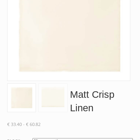
Matt Crisp
Linen
Prijsklasse:
€
33.40
-
€
60.82
€ 33.40
tot