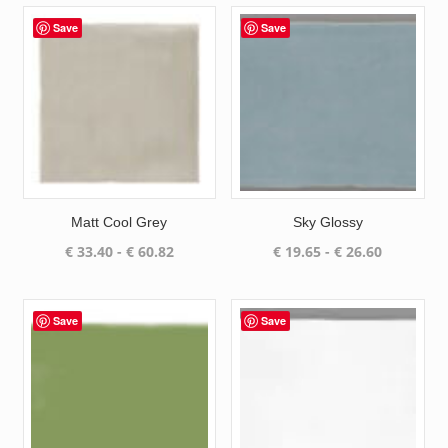
Save
Save
Matt Cool Grey
Sky Glossy
Prijsklasse:
Prijsklass
€
33.40
-
€
60.82
€
19.65
-
€
26.60
€ 33.40
€ 19.65
tot
tot
€ 60.82
€ 26.60
Save
Save