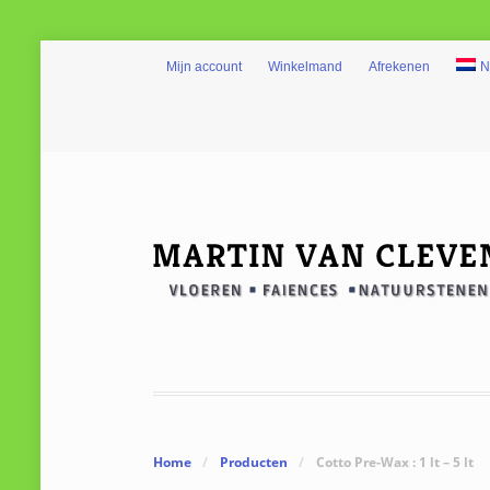
Mijn account
Winkelmand
Afrekenen
N
Home
/
Producten
/
Cotto Pre-Wax : 1 lt – 5 lt