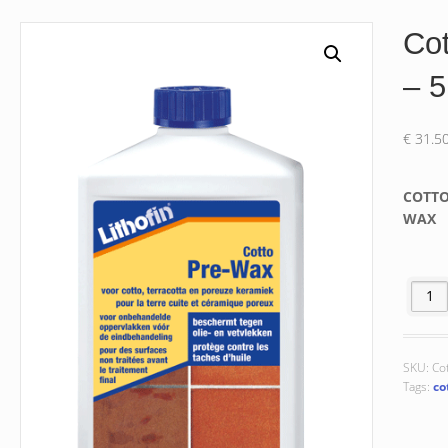
Cot
– 5 
€
31.5
COTTO
WAX
Cotto Pr
SKU:
Co
Tags:
co