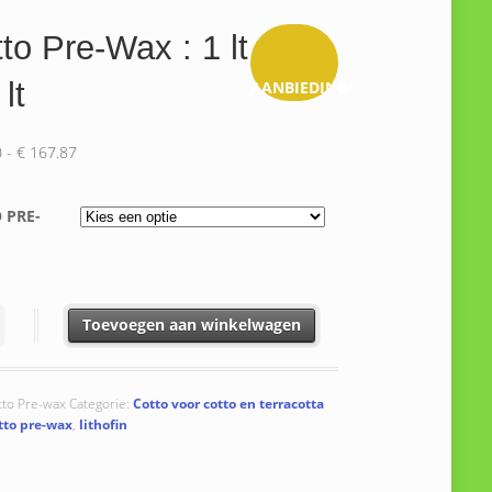
to Pre-Wax : 1 lt
lt
AANBIEDING!
Prijsklasse:
0
-
€
167.87
€ 31.50
tot
 PRE-
€ 167.87
e-Wax : 1 lt - 5 lt aantal
Toevoegen aan winkelwagen
tto Pre-wax
Categorie:
Cotto voor cotto en terracotta
tto pre-wax
,
lithofin