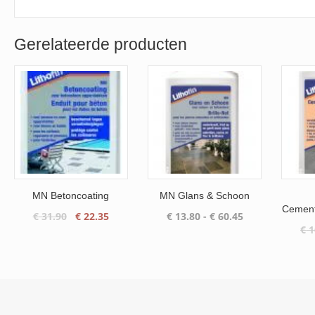
Gerelateerde producten
MN Betoncoating
MN Glans & Schoon
Cements
Oorspronkelijke
Huidige
Prijsklasse:
€
31.90
€
22.35
€
13.80
-
€
60.45
€
1
prijs
prijs
€ 13.80
was:
is:
tot
€ 31.90.
€ 22.35.
€ 60.45