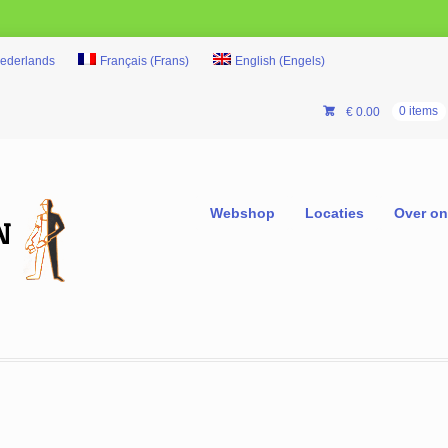
ederlands
Français
(
Frans
)
English
(
Engels
)
€
0.00
0 items
Webshop
Locaties
Over o