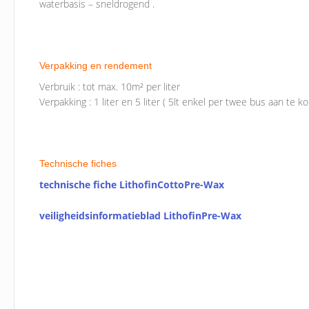
waterbasis – sneldrogend .
Verpakking en rendement
Verbruik : tot max. 10m² per liter
Verpakking : 1 liter en 5 liter ( 5lt enkel per twee bus aan te ko
Technische fiches
technische fiche LithofinCottoPre-Wax
veiligheidsinformatieblad LithofinPre-Wax