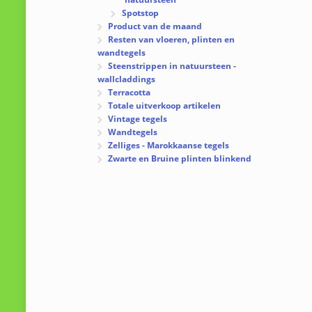
Spotstop
Product van de maand
Resten van vloeren, plinten en
wandtegels
Steenstrippen in natuursteen -
wallcladdings
Terracotta
Totale uitverkoop artikelen
Vintage tegels
Wandtegels
Zelliges - Marokkaanse tegels
Zwarte en Bruine plinten blinkend