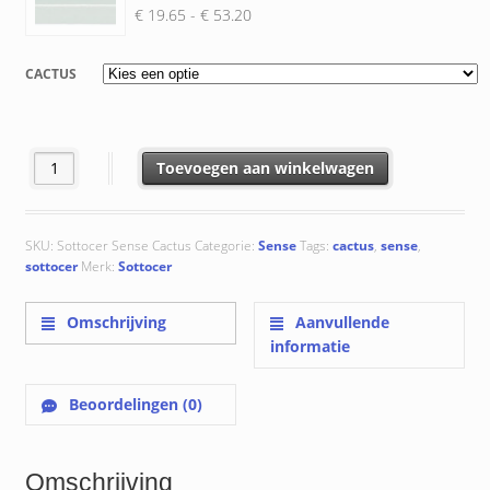
Prijsklasse:
€
19.65
-
€
53.20
€ 19.65
tot
CACTUS
€ 53.20
Cactus aantal
Toevoegen aan winkelwagen
SKU:
Sottocer Sense Cactus
Categorie:
Sense
Tags:
cactus
,
sense
,
sottocer
Merk:
Sottocer
Omschrijving
Aanvullende
informatie
Beoordelingen (0)
Omschrijving