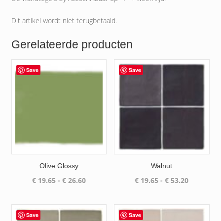
Dit artikel wordt niet terugbetaald.
Gerelateerde producten
Save
Save
Olive Glossy
Walnut
Prijsklasse:
Prijsklass
€
19.65
-
€
26.60
€
19.65
-
€
53.20
€ 19.65
€ 19.65
tot
tot
€ 26.60
€ 53.20
Save
Save