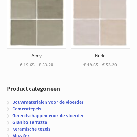
Army
Nude
Prijsklasse:
Prijsklass
€
19.65
-
€
53.20
€
19.65
-
€
53.20
€ 19.65
€ 19.65
tot
tot
€ 53.20
€ 53.20
Product categorieen
Bouwmaterialen voor de vloerder
Cementtegels
Gereedschappen voor de vloerder
Granito Terrazzo
Keramische tegels
Mozaïek