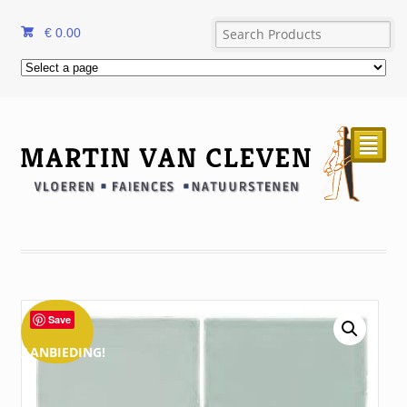
€
0.00
²
Save
AANBIEDING!