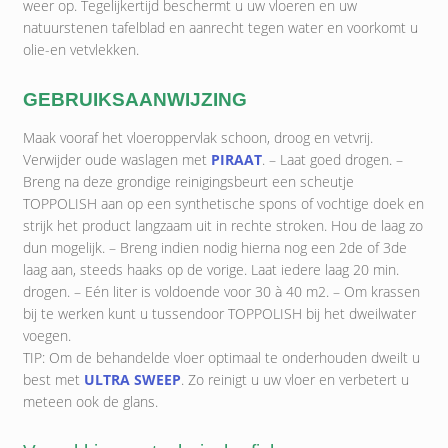
weer op. Tegelijkertijd beschermt u uw vloeren en uw
natuurstenen tafelblad en aanrecht tegen water en voorkomt u
olie-en vetvlekken.
GEBRUIKSAANWIJZING
Maak vooraf het vloeroppervlak schoon, droog en vetvrij.
Verwijder oude waslagen met
PIRAAT
. – Laat goed drogen. –
Breng na deze grondige reinigingsbeurt een scheutje
TOPPOLISH aan op een synthetische spons of vochtige doek en
strijk het product langzaam uit in rechte stroken. Hou de laag zo
dun mogelijk. – Breng indien nodig hierna nog een 2de of 3de
laag aan, steeds haaks op de vorige. Laat iedere laag 20 min.
drogen. – Eén liter is voldoende voor 30 à 40 m2. – Om krassen
bij te werken kunt u tussendoor TOPPOLISH bij het dweilwater
voegen.
TIP: Om de behandelde vloer optimaal te onderhouden dweilt u
best met
ULTRA SWEEP
. Zo reinigt u uw vloer en verbetert u
meteen ook de glans.