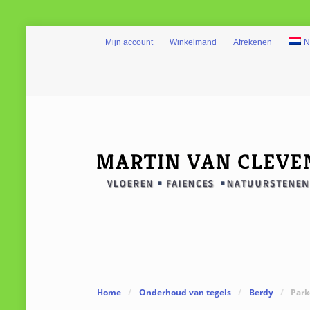
Mijn account
Winkelmand
Afrekenen
N
Home
/
Onderhoud van tegels
/
Berdy
/
Park