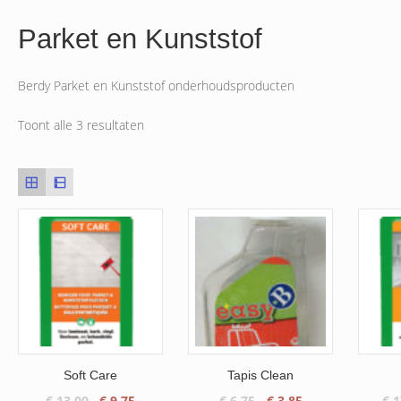
Parket en Kunststof
Berdy Parket en Kunststof onderhoudsproducten
Toont alle 3 resultaten
Soft Care
Tapis Clean
Oorspronkelijke
Huidige
Oorspronkelijke
Huidige
€
13.00
€
9.75
€
6.75
€
3.85
€
1