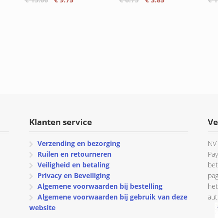
prijs
prijs
prijs
prijs
was:
is:
was:
is:
€ 13.00.
€ 9.75.
€ 6.75.
€ 3.85.
Klanten service
Ve
Verzending en bezorging
NV 
Ruilen en retourneren
Pay
Veiligheid en betaling
bet
Privacy en Beveiliging
pag
Algemene voorwaarden bij bestelling
het
Algemene voorwaarden bij gebruik van deze
aut
website