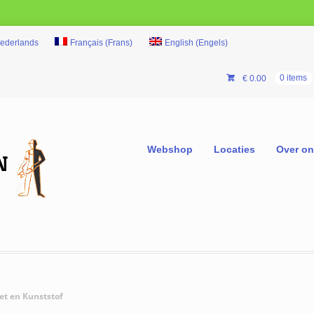
ederlands
Français
(
Frans
)
English
(
Engels
)
€
0.00
0 items
Webshop
Locaties
Over o
et en Kunststof