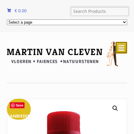
€
0.00
²
Save
AANBIEDING!