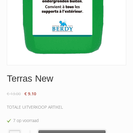
Terras New
Oorspronkelijke
Huidige
€
13.00
€
9.10
prijs
prijs
was:
is:
TOTALE UITVERKOOP ARTIKEL
€ 13.00.
€ 9.10.
7 op voorraad