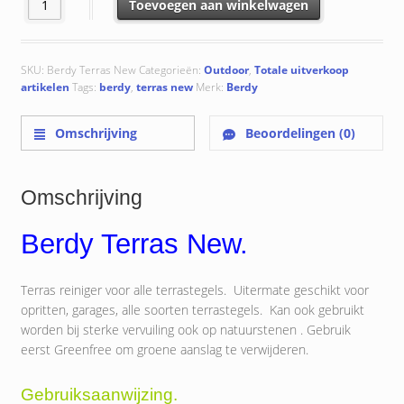
Terras New aantal
Toevoegen aan winkelwagen
SKU:
Berdy Terras New
Categorieën:
Outdoor
,
Totale uitverkoop
artikelen
Tags:
berdy
,
terras new
Merk:
Berdy
Omschrijving
Beoordelingen (0)
Omschrijving
Berdy Terras New.
Terras reiniger voor alle terrastegels. Uitermate geschikt voor
opritten, garages, alle soorten terrastegels. Kan ook gebruikt
worden bij sterke vervuiling ook op natuurstenen . Gebruik
eerst Greenfree om groene aanslag te verwijderen.
Gebruiksaanwijzing.