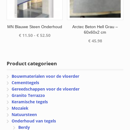
MN Blauwe Steen Onderhoud
Arctec Beton Hell Grau –
60x60x2 cm
Prijsklasse:
€
11.50
-
€
52.50
€
45.98
€ 11.50
tot
€ 52.50
Product categorieen
Bouwmaterialen voor de vloerder
Cementtegels
Gereedschappen voor de vloerder
Granito Terrazzo
Keramische tegels
Mozaïek
Natuursteen
Onderhoud van tegels
Berdy