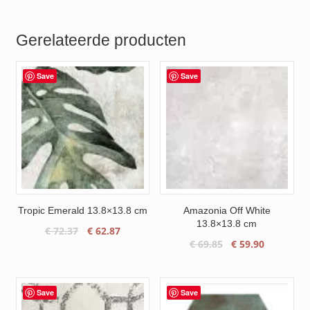
Gerelateerde producten
Save
Save
Tropic Emerald 13.8×13.8 cm
Amazonia Off White
13.8×13.8 cm
Oorspronkelijke
Huidige
€
72.37
€
62.87
Oorspronkelijke
Huidige
€
69.85
€
59.90
prijs
prijs
prijs
prijs
was:
is:
was:
is:
€ 72.37.
€ 62.87.
€ 69.85.
€ 59.90.
Save
Save