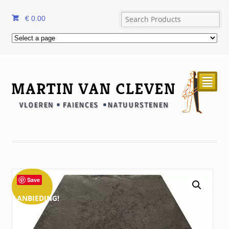
€
0.00
²
Save
AANBIEDING!