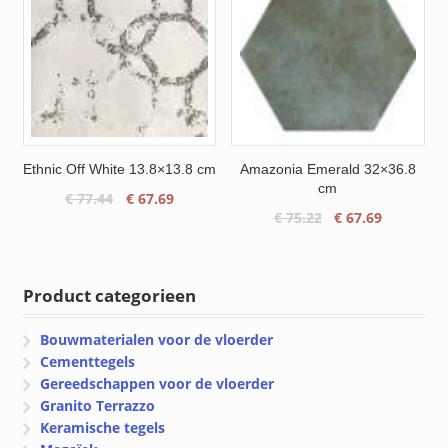
Ethnic Off White 13.8×13.8 cm
Amazonia Emerald 32×36.8
cm
Oorspronkelijke
Huidige
€
77.44
€
67.69
Oorspronkelijke
Huidige
€
75.22
€
67.69
prijs
prijs
prijs
prijs
was:
is:
was:
is:
€ 77.44.
€ 67.69.
€ 75.22.
€ 67.69.
Product categorieen
Bouwmaterialen voor de vloerder
Cementtegels
Gereedschappen voor de vloerder
Granito Terrazzo
Keramische tegels