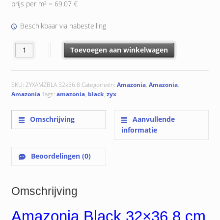
was:
is:
prijs per m² = 69.07 €
€ 75.22.
€ 67.69.
Beschikbaar via nabestelling
Amazonia Black 32x36.8 cm aantal
Toevoegen aan winkelwagen
SKU:
ZYXAMZBLA 32x36.8
Categorieën:
Amazonia
,
Amazonia
,
Amazonia
Tags:
amazonia
,
black
,
zyx
Omschrijving
Aanvullende
informatie
Beoordelingen (0)
Omschrijving
Amazonia Black 32×36.8 cm