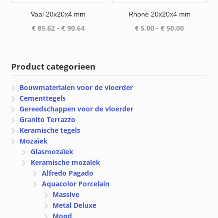
Vaal 20x20x4 mm
Rhone 20x20x4 mm
Prijsklasse:
Prijsklasse
€
85.62
-
€
90.64
€
5.00
-
€
50.00
€ 85.62
€ 5.00
tot
tot
€ 90.64
€ 50.00
Product categorieen
Bouwmaterialen voor de vloerder
Cementtegels
Gereedschappen voor de vloerder
Granito Terrazzo
Keramische tegels
Mozaïek
Glasmozaïek
Keramische mozaïek
Alfredo Pagado
Aquacolor Porcelain
Massive
Metal Deluxe
Mood