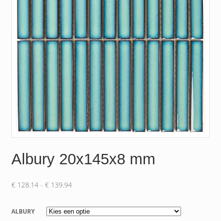
Albury 20x145x8 mm
Prijsklasse:
€
128.14
-
€
139.94
€ 128.14
tot
ALBURY
€ 139.94