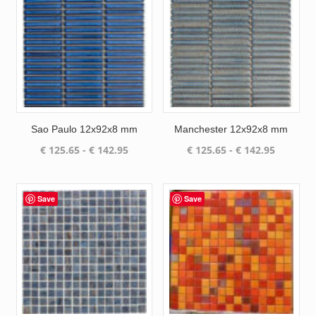
Sao Paulo 12x92x8 mm
Manchester 12x92x8 mm
Prijsklasse:
Prijsklas
€
125.65
-
€
142.95
€
125.65
-
€
142.95
€ 125.65
€ 125.65
tot
tot
€ 142.95
€ 142.95
Save
Save