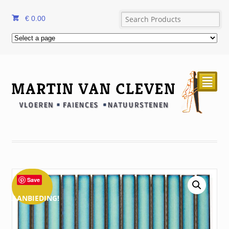
€
0.00
²
Save
AANBIEDING!