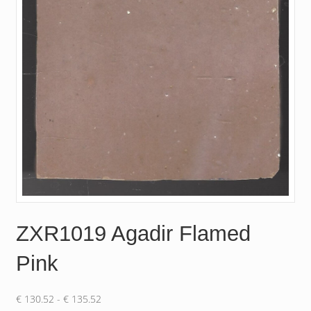
ZXR1019 Agadir Flamed
Pink
Prijsklasse:
€
130.52
-
€
135.52