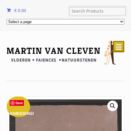
€
0.00
²
Save
AANBIEDING!