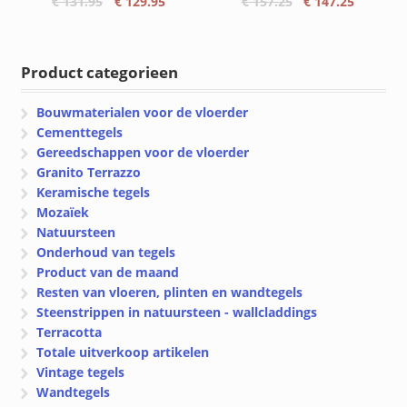
Oorspronkelijke
Huidige
Oorspronkelijke
Huidige
€
131.95
€
129.95
€
157.25
€
147.25
prijs
prijs
prijs
prijs
was:
is:
was:
is:
€ 131.95.
€ 129.95.
€ 157.25.
€ 147.25
Product categorieen
Bouwmaterialen voor de vloerder
Cementtegels
Gereedschappen voor de vloerder
Granito Terrazzo
Keramische tegels
Mozaïek
Natuursteen
Onderhoud van tegels
Product van de maand
Resten van vloeren, plinten en wandtegels
Steenstrippen in natuursteen - wallcladdings
Terracotta
Totale uitverkoop artikelen
Vintage tegels
Wandtegels