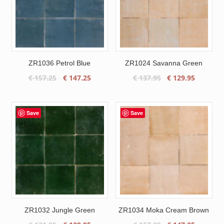
ZR1036 Petrol Blue
ZR1024 Savanna Green
Oorspronkelijke
Huidige
Oorspronkelijke
Huidige
€
157.25
€
147.25
€
137.95
€
129.95
prijs
prijs
prijs
prijs
was:
is:
was:
is:
€ 157.25.
€ 147.25.
€ 137.95.
€ 129.95
Save
Save
ZR1032 Jungle Green
ZR1034 Moka Cream Brown