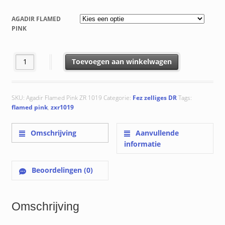
€ 130.52
tot
AGADIR FLAMED
€ 135.52
PINK
ZXR1019 Agadir Flamed Pink aantal
Toevoegen aan winkelwagen
SKU:
Agadir Flamed Pink ZR 1019
Categorie:
Fez zelliges DR
Tags:
flamed pink
,
zxr1019
Omschrijving
Aanvullende
informatie
Beoordelingen (0)
Omschrijving