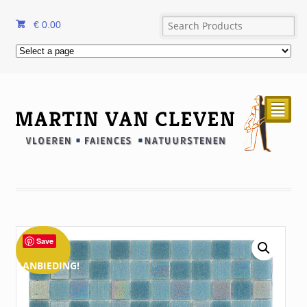
€
0.00
²
Save
AANBIEDING!