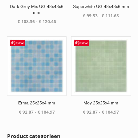
Dark Grey Mix UG 48x48x6
Superwhite UG 48x48x6 mm
mm
Prijsklas
€
99.53
-
€
111.63
Prijsklasse:
€
108.36
-
€
120.46
€ 99.53
€ 108.36
tot
tot
€ 111.63
€ 120.46
Save
Save
Erma 25x25x4 mm
Moy 25x25x4 mm
Prijsklasse:
Prijsklas
€
92.87
-
€
104.97
€
92.87
-
€
104.97
€ 92.87
€ 92.87
tot
tot
€ 104.97
€ 104.97
Product categorieen