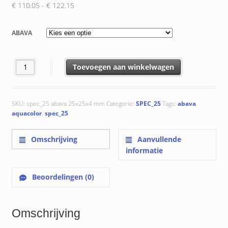
Prijsklasse:
€
110.05
-
€
122.15
€ 110.05
tot
ABAVA
€ 122.15
Abava 25x25x4 mm aantal
Toevoegen aan winkelwagen
SKU:
spec_25 abava 25x25x4 mm
Categorie:
SPEC_25
Tags:
abava
,
aquacolor
,
spec_25
Omschrijving
Aanvullende
informatie
Beoordelingen (0)
Omschrijving