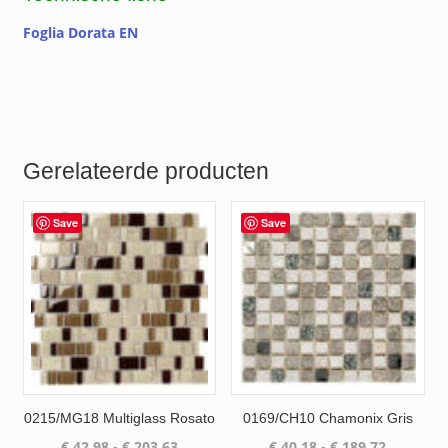
Foglia Dorata EN
Gerelateerde producten
Save
Save
0215/MG18 Multiglass Rosato
0169/CH10 Chamonix Gris
Prijsklasse:
Prijsklas
€
42.98
-
€
203.63
€
40.18
-
€
189.72