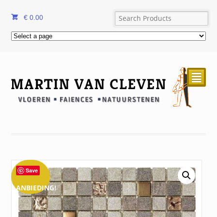
€
0.00
²
Save
AANBIEDING!