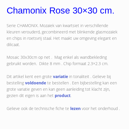
Chamonix Rose 30×30
cm.
Serie CHAMONIX. Mozaïek van kwartsiet in verschillende
kleuren verouderd, gecombineerd met blinkende glasmozaïek
en chips in roetsvrij staal. Het maakt uw omgeving elegant en
dilicaat.
Mosaic 30x30cm op net . Mag enkel als wandbekleding
gebruikt worden. Dikte 8 mm . Chip formaat 2.3×2.3 cm.
Dit artikel kent een grote
variatie
in tonaliteit . Gelieve bij
bestelling
voldoende
te bestellen . Een bijbestelling kan een
grote variatie geven en kan geen aanleiding tot klacht zijn,
gezien dit eigen is aan het
product
.
Gelieve ook de technische fiche te
lezen
voor het onderhoud .