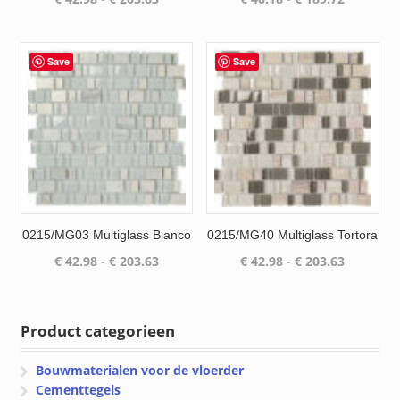
€ 42.98
€ 40.18
tot
tot
€ 203.63
€ 189.72
Save
Save
0215/MG03 Multiglass Bianco
0215/MG40 Multiglass Tortora
Prijsklasse:
Prijsklas
€
42.98
-
€
203.63
€
42.98
-
€
203.63
€ 42.98
€ 42.98
tot
tot
€ 203.63
€ 203.63
Product categorieen
Bouwmaterialen voor de vloerder
Cementtegels