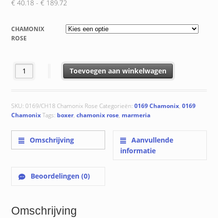
Prijsklasse:
€
40.18
-
€
189.72
€ 40.18
tot
CHAMONIX
€ 189.72
ROSE
0169/CH18 Chamonix Rose aantal
Toevoegen aan winkelwagen
SKU:
0169/CH18 Chamonix Rose
Categorieën:
0169 Chamonix
,
0169
Chamonix
Tags:
boxer
,
chamonix rose
,
marmeria
Omschrijving
Aanvullende
informatie
Beoordelingen (0)
Omschrijving