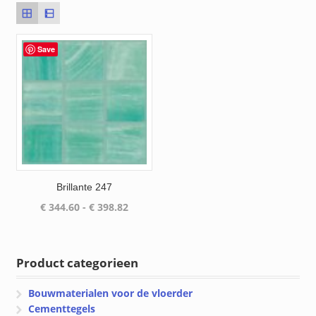
Save
Brillante 247
Prijsklasse:
€
344.60
-
€
398.82
€ 344.60
tot
€ 398.82
Product categorieen
Bouwmaterialen voor de vloerder
Cementtegels