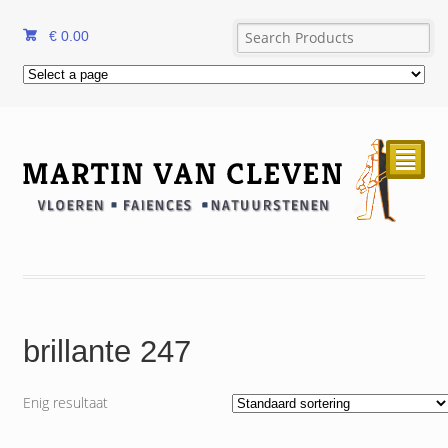
€
0.00
²
brillante 247
Enig resultaat