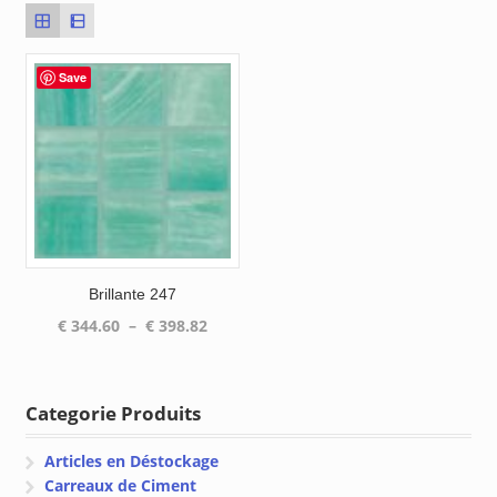
Save
Brillante 247
Plage
€
344.60
–
€
398.82
de
prix :
€ 344.60
Categorie Produits
à
€ 398.82
Articles en Déstockage
Carreaux de Ciment