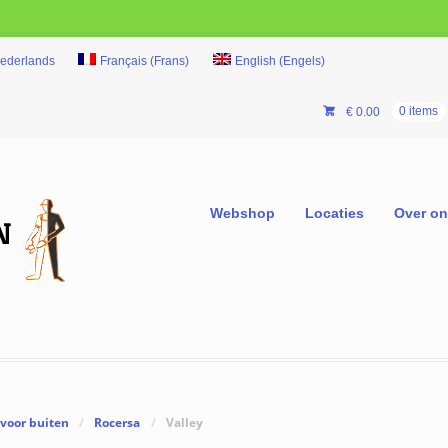
ederlands
Français
(
Frans
)
English
(
Engels
)
€
0.00
0 items
Webshop
Locaties
Over o
voor buiten
/
Rocersa
/
Valley