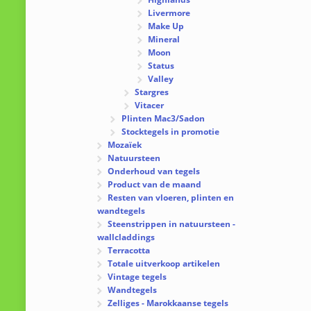
Livermore
Make Up
Mineral
Moon
Status
Valley
Stargres
Vitacer
Plinten Mac3/Sadon
Stocktegels in promotie
Mozaïek
Natuursteen
Onderhoud van tegels
Product van de maand
Resten van vloeren, plinten en
wandtegels
Steenstrippen in natuursteen -
wallcladdings
Terracotta
Totale uitverkoop artikelen
Vintage tegels
Wandtegels
Zelliges - Marokkaanse tegels