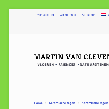
Mijn account
Winkelmand
Afrekenen
N
Home
/
Keramische tegels
/
Keramische tegels 