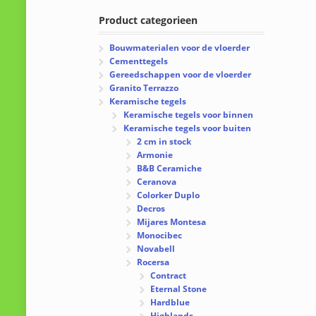
Product categorieen
Bouwmaterialen voor de vloerder
Cementtegels
Gereedschappen voor de vloerder
Granito Terrazzo
Keramische tegels
Keramische tegels voor binnen
Keramische tegels voor buiten
2 cm in stock
Armonie
B&B Ceramiche
Ceranova
Colorker Duplo
Decros
Mijares Montesa
Monocibec
Novabell
Rocersa
Contract
Eternal Stone
Hardblue
Highlands