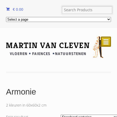
€
0.00
²
Armonie
2 kleuren in 60x60x2 cm
Enig resultaat