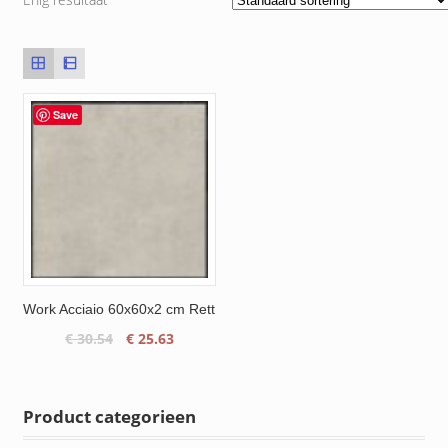
Save
Work Acciaio 60x60x2 cm Rett
Oorspronkelijke
Huidige
€
30.54
€
25.63
prijs
prijs
was:
is:
€ 30.54.
€ 25.63.
Product categorieen