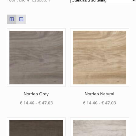
Norden Grey
Norden Natural
Prijsklasse:
Prijsklass
€
14.46
-
€
47.03
€
14.46
-
€
47.03
€ 14.46
€ 14.46
tot
tot
€ 47.03
€ 47.03