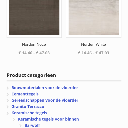
Norden Noce
Norden White
Prijsklasse:
Prijsklass
€
14.46
-
€
47.03
€
14.46
-
€
47.03
€ 14.46
€ 14.46
tot
tot
€ 47.03
€ 47.03
Product categorieen
Bouwmaterialen voor de vloerder
Cementtegels
Gereedschappen voor de vloerder
Granito Terrazzo
Keramische tegels
Keramische tegels voor binnen
Bärwolf