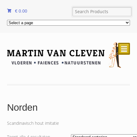
€
0.00
²
Norden
Scandinavisch hout imitatie
Toont alle 4 resultaten