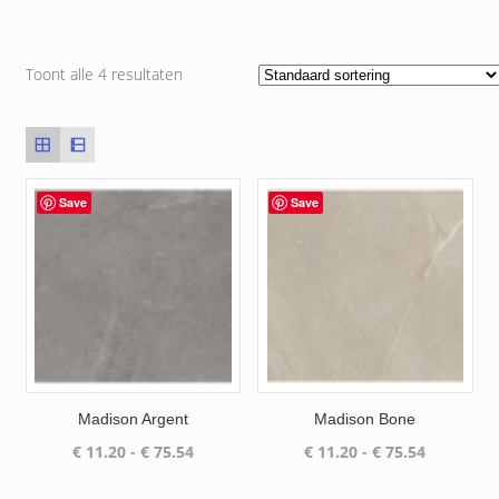
Toont alle 4 resultaten
Save
Save
Madison Argent
Madison Bone
Prijsklasse:
Prijsklass
€
11.20
-
€
75.54
€
11.20
-
€
75.54
€ 11.20
€ 11.20