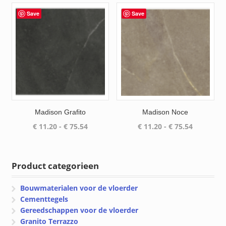
tot
tot
€ 75.54
€ 75.54
Save
Save
Madison Grafito
Madison Noce
Prijsklasse:
Prijsklass
€
11.20
-
€
75.54
€
11.20
-
€
75.54
€ 11.20
€ 11.20
tot
tot
€ 75.54
€ 75.54
Product categorieen
Bouwmaterialen voor de vloerder
Cementtegels
Gereedschappen voor de vloerder
Granito Terrazzo