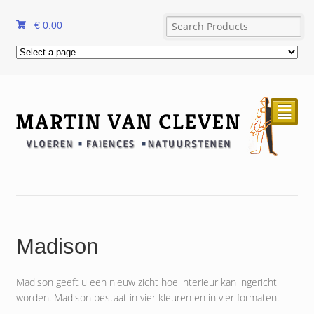
€
0.00
²
Madison
Madison geeft u een nieuw zicht hoe interieur kan ingericht
worden. Madison bestaat in vier kleuren en in vier formaten.