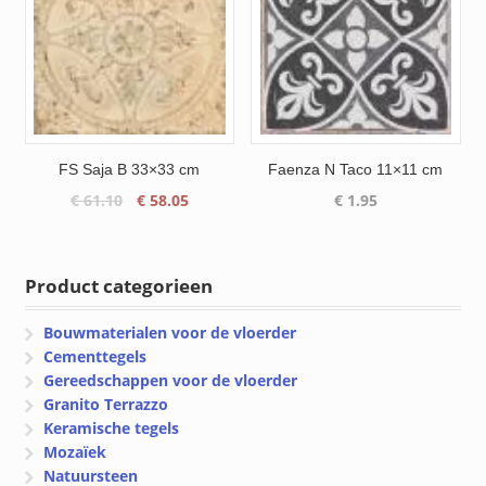
FS Saja B 33×33 cm
Faenza N Taco 11×11 cm
Oorspronkelijke
Huidige
€
61.10
€
58.05
€
1.95
prijs
prijs
was:
is:
€ 61.10.
€ 58.05.
Product categorieen
Bouwmaterialen voor de vloerder
Cementtegels
Gereedschappen voor de vloerder
Granito Terrazzo
Keramische tegels
Mozaïek
Natuursteen