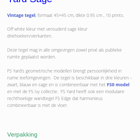
Vintage tegel
, formaat 45×45 cm, dikte 0.95 cm , 10 prints.
Off white kleur met verouderd sage kleur
driehoeken/vierkanten.
Deze tegel mag in alle omgevingen zowel privé als publieke
ruimte geplaatst worden.
FS Yard’s geometrische modellen brengt persoonlijkheid in
ruime leefomgevingen. De tegel is beschikbaar in drie kleuren –
zwart, blauw en sage en is combineerbaar met het
FS0 model
en met de FS Ivy collectie. FS Yard heeft ook een modulaire
rechthoekige wandtegel FS Edge dat harmonieus
combineerbaar is met de vloer.
Verpakking