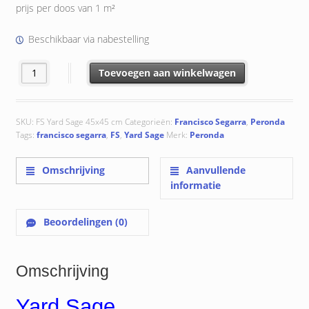
was:
is:
prijs per doos van 1 m²
€ 56.02.
€ 50.45.
Beschikbaar via nabestelling
Yard Sage 45x45 cm aantal
Toevoegen aan winkelwagen
SKU:
FS Yard Sage 45x45 cm
Categorieën:
Francisco Segarra
,
Peronda
Tags:
francisco segarra
,
FS
,
Yard Sage
Merk:
Peronda
Omschrijving
Aanvullende
informatie
Beoordelingen (0)
Omschrijving
Yard Sage