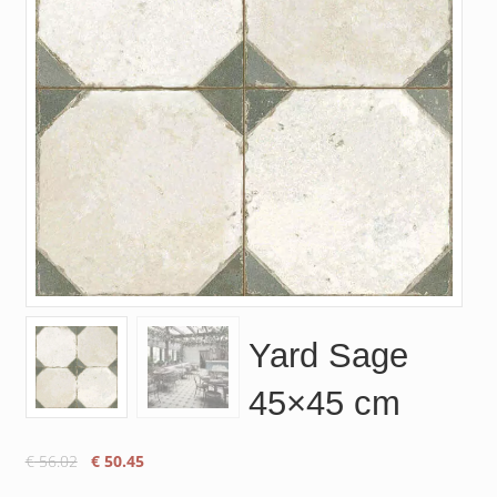
Yard Sage
45×45 cm
Oorspronkelijke
Huidige
€
56.02
€
50.45
prijs
prijs