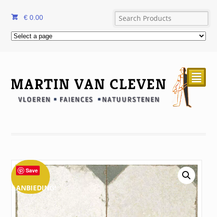
€
0.00
²
Save
AANBIEDING!