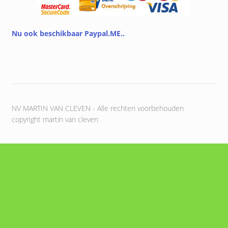
Nu ook beschikbaar Paypal.ME..
NV MARTIN VAN CLEVEN - Alle rechten voorbehouden
copyright martin van cleven