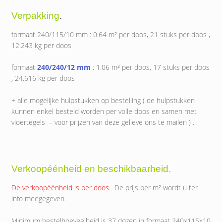
Verpakking
.
formaat 240/115/10 mm : 0.64 m² per doos, 21 stuks per doos ,
12.243 kg per doos
formaat
240/240/12 mm
: 1.06 m² per doos, 17 stuks per doos
, 24.616 kg per doos
+ alle mogelijke hulpstukken op bestelling ( de hulpstukken
kunnen enkel besteld worden per volle doos en samen met
vloertegels – voor prijzen van deze gelieve ons te mailen ) .
Verkoopéénheid en beschikbaarheid.
De verkoopéénheid is per doos.
De prijs per m² wordt u ter
info meegegeven.
Minimum bestelhoeveelheid is 37 dozen in formaat 240x115x10