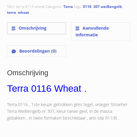
SKU:
terra 0116 wheat
Categorie:
Terra
Tags:
0116
,
307 weiBengelb
,
terra
,
wheat
Omschrijving
Aanvullende
informatie
Beoordelingen (0)
Omschrijving
Terra 0116 Wheat .
Terra 0116 , 1ste keuze getrokken grès tegel, vroeger Stroeher
Terra WeiBengelb nr 307, kleur tarwe geel, in de massa
gebakken , in twee formaten beschikbaar , anti-slip R11/B .