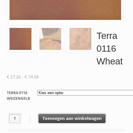
Terra
0116
Wheat
Prijsklasse:
€
27.26
-
€
74.58
€ 27.26
tot
TERRA 0116
€ 74.58
WEIZENGELB
Terra 0116 Wheat aantal
Toevoegen aan winkelwagen