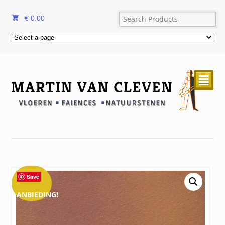
€
0.00
²
Save
AANBIEDING!