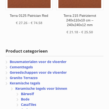
Terra 0125 Patrician Red
Terra 215 Patrizierrot
240x110x10 cm –
Prijsklasse:
€
27.26
-
€
74.58
240x240x12 mm
€ 27.26
Prijsklass
€
21.18
-
€
25.50
tot
€ 21.18
€ 74.58
tot
€ 25.50
Product categorieen
Bouwmaterialen voor de vloerder
Cementtegels
Gereedschappen voor de vloerder
Granito Terrazzo
Keramische tegels
Keramische tegels voor binnen
Bärwolf
Bode
CasaTiles