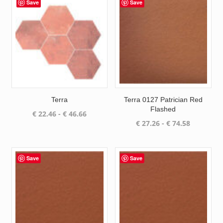
Save
Save
Terra
Terra 0127 Patrician Red
Flashed
Prijsklasse:
€
22.46
-
€
46.66
Prijsklass
€
27.26
-
€
74.58
€ 22.46
€ 27.26
tot
tot
€ 46.66
€ 74.58
Save
Save