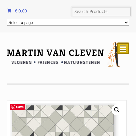
€
0.00
²
Save