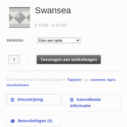
Swansea
Prijsklasse:
€
59.90
-
€
419.87
€ 59.90
tot
SWANSEA
€ 419.87
Swansea aantal
Toevoegen aan winkelwagen
SKU:
Winckelmans Swansea
Categorie:
Tapijten
Tags:
swansea
,
tapis
,
winckelmans
Omschrijving
Aanvullende
informatie
Beoordelingen (0)