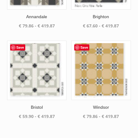
Annandale
Brighton
Prijsklasse:
Prijsklas
€
79.86
-
€
419.87
€
67.60
-
€
419.87
€ 79.86
€ 67.60
tot
tot
€ 419.87
€ 419.87
Save
Save
Bristol
Windsor
Prijsklasse:
Prijsklas
€
59.90
-
€
419.87
€
79.86
-
€
419.87
€ 59.90
€ 79.86
tot
tot
€ 419.87
€ 419.87