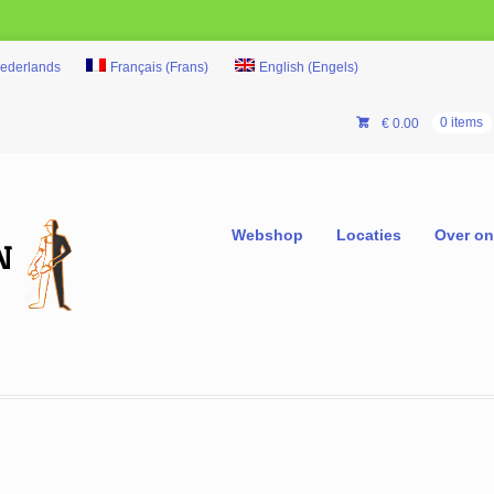
ederlands
Français
(
Frans
)
English
(
Engels
)
€
0.00
0 items
Webshop
Locaties
Over o