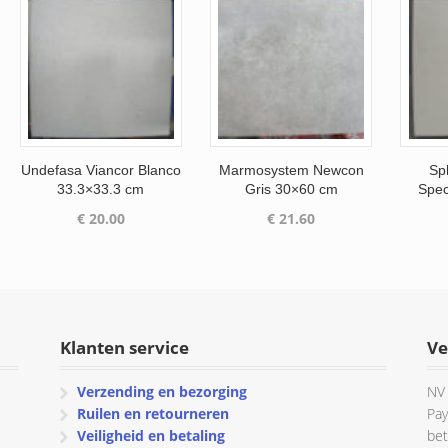
Undefasa Viancor Blanco
Marmosystem Newcon
Sp
33.3×33.3 cm
Gris 30×60 cm
Spec
€
20.00
€
21.60
Klanten service
Ve
Verzending en bezorging
NV 
Ruilen en retourneren
Pay
Veiligheid en betaling
bet