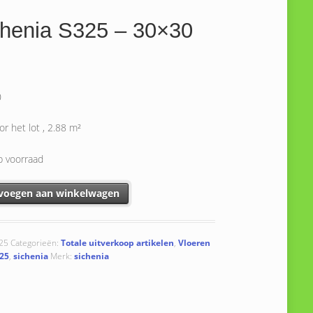
chenia S325 – 30×30
0
oor het lot , 2.88 m²
p voorraad
a S325 - 30x30 cm aantal
voegen aan winkelwagen
25
Categorieën:
Totale uitverkoop artikelen
,
Vloeren
25
,
sichenia
Merk:
sichenia