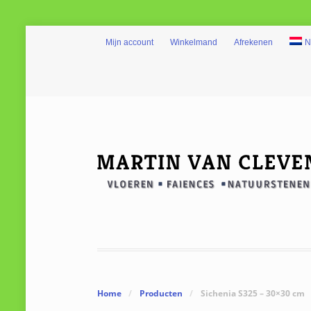
Mijn account
Winkelmand
Afrekenen
N
Home
/
Producten
/
Sichenia S325 – 30×30 cm