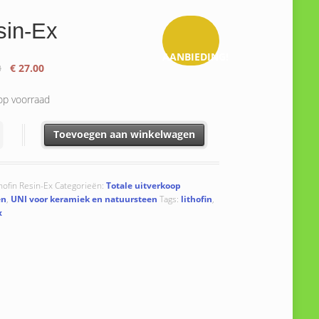
sin-Ex
AANBIEDING!
Oorspronkelijke
Huidige
0
€
27.00
prijs
prijs
was:
is:
op voorraad
€ 39.00.
€ 27.00.
x aantal
Toevoegen aan winkelwagen
hofin Resin-Ex
Categorieën:
Totale uitverkoop
en
,
UNI voor keramiek en natuursteen
Tags:
lithofin
,
x