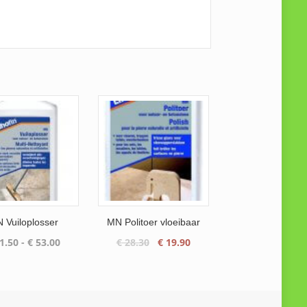
 Vuiloplosser
MN Politoer vloeibaar
Prijsklasse:
Oorspronkelijke
Huidige
1.50
-
€
53.00
€
28.30
€
19.90
€ 11.50
prijs
prijs
tot
was:
is:
€ 53.00
€ 28.30.
€ 19.90.