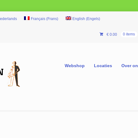
ederlands
Français
(
Frans
)
English
(
Engels
)
€
0.00
0 items
Webshop
Locaties
Over o