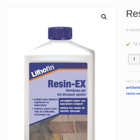
Re
€
39.0
12 
Resin-E
SKU:
Lit
artikel
resin-e