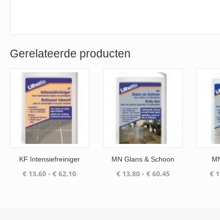
Gerelateerde producten
KF Intensiefreiniger
MN Glans & Schoon
MN
Prijsklasse:
Prijsklasse:
€
13.60
-
€
62.10
€
13.80
-
€
60.45
€
1
€ 13.60
€ 13.80
tot
tot
€ 62.10
€ 60.45