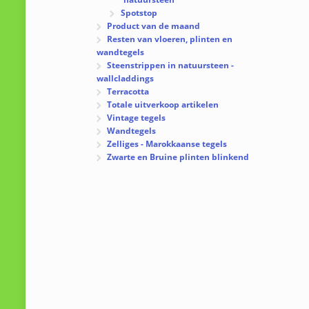
Spotstop
Product van de maand
Resten van vloeren, plinten en
wandtegels
Steenstrippen in natuursteen -
wallcladdings
Terracotta
Totale uitverkoop artikelen
Vintage tegels
Wandtegels
Zelliges - Marokkaanse tegels
Zwarte en Bruine plinten blinkend