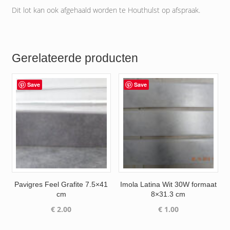
Dit lot kan ook afgehaald worden te Houthulst op afspraak.
Gerelateerde producten
Save
Save
Pavigres Feel Grafite 7.5×41
Imola Latina Wit 30W formaat
cm
8×31.3 cm
€
2.00
€
1.00