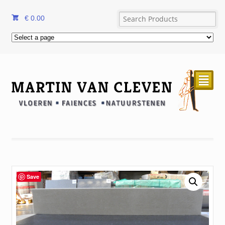
€
0.00
²
Save