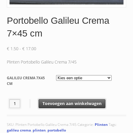
Portobello Galileu Crema
7×45 cm
Prijsklasse:
€
1.50
-
€
17.00
€ 1.50
tot
Plinten Portobello Galileu Crema 7/45
€ 17.00
GALILEU CREMA 7X45
CM
Portobello Galileu Crema 7x45 cm aantal
Toevoegen aan winkelwagen
SKU:
Plinten Portobello Galileu Crema 7/45
Categorie:
Plinten
Tags:
galileu crema
,
plinten
,
portobello