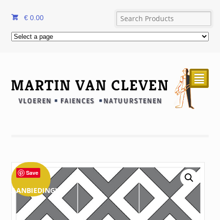
€
0.00
²
Save
AANBIEDING!