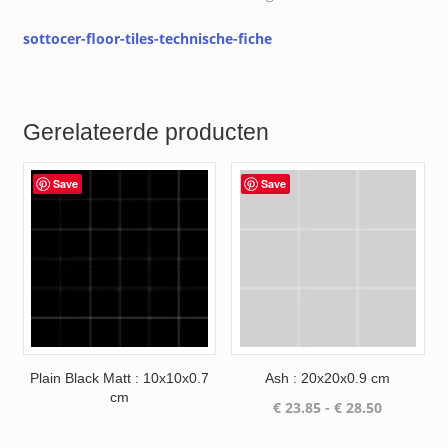
sottocer-floor-tiles-technische-fiche
Gerelateerde producten
Save
Save
Plain Black Matt : 10x10x0.7
Ash : 20x20x0.9 cm
cm
Prijsklass
€
23.85
-
€
28.50
€ 23.85