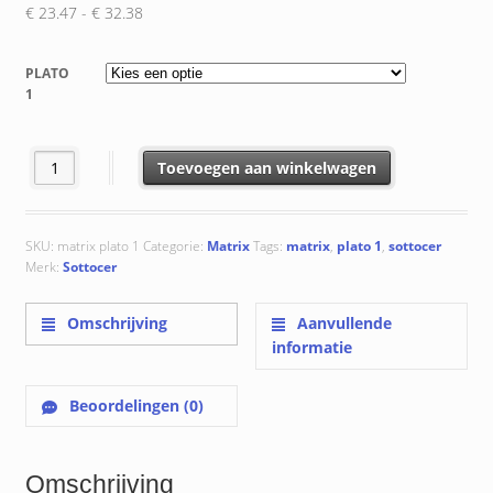
Prijsklasse:
€
23.47
-
€
32.38
€ 23.47
tot
PLATO
€ 32.38
1
Plato 1 : 20x20x0.9 cm aantal
Toevoegen aan winkelwagen
SKU:
matrix plato 1
Categorie:
Matrix
Tags:
matrix
,
plato 1
,
sottocer
Merk:
Sottocer
Omschrijving
Aanvullende
informatie
Beoordelingen (0)
Omschrijving