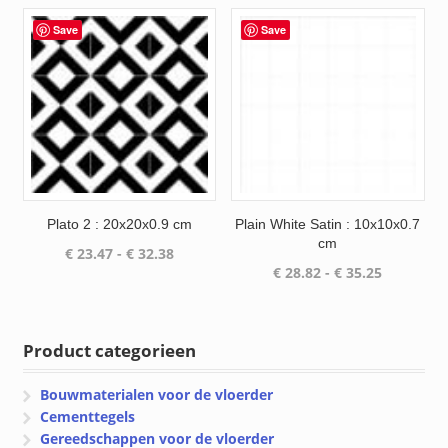
tot
€ 28.50
Save
Save
Plato 2 : 20x20x0.9 cm
Plain White Satin : 10x10x0.7
cm
Prijsklasse:
€
23.47
-
€
32.38
Prijsklass
€
28.82
-
€
35.25
€ 23.47
€ 28.82
tot
tot
€ 32.38
€ 35.25
Product categorieen
Bouwmaterialen voor de vloerder
Cementtegels
Gereedschappen voor de vloerder