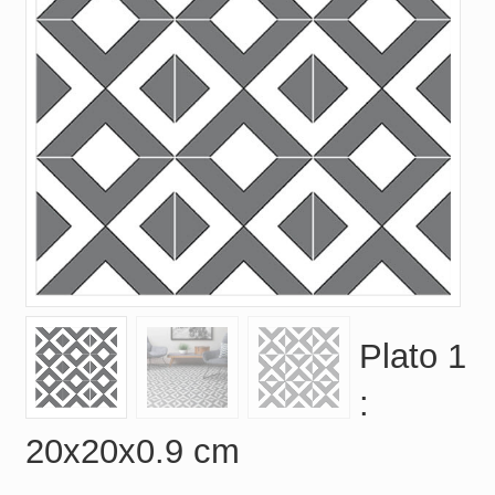
Plato 1
:
20x20x0.9 cm