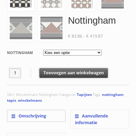
Nottingham
Prijsklasse:
€
83.86
-
€
419.87
€ 83.86
tot
NOTTINGHAM
€ 419.87
Nottingham aantal
Toevoegen aan winkelwagen
SKU:
Winckelmans Nottingham
Categorie:
Tapijten
Tags:
nottingham
,
tapis
,
winckelmans
Omschrijving
Aanvullende
informatie