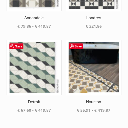
Annandale
Londres
Prijsklasse:
€
79.86
-
€
419.87
€
321.86
€ 79.86
tot
€ 419.87
Save
Save
Detroit
Houston
Prijsklasse:
Prijsklas
€
67.60
-
€
419.87
€
55.91
-
€
419.87
€ 67.60
€ 55.91
tot
tot