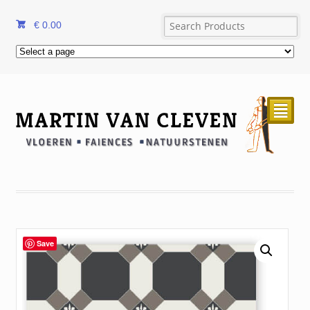
€
0.00
²
Save