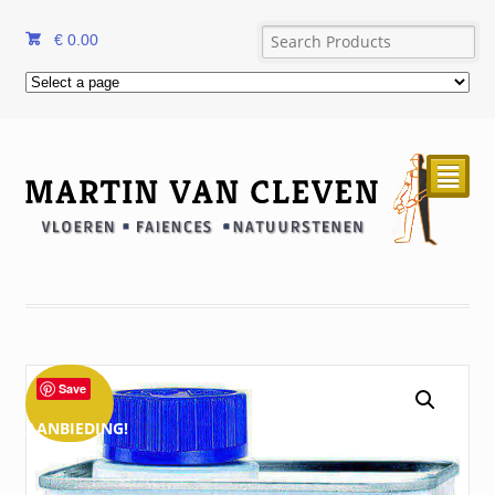
€
0.00
²
Save
AANBIEDING!