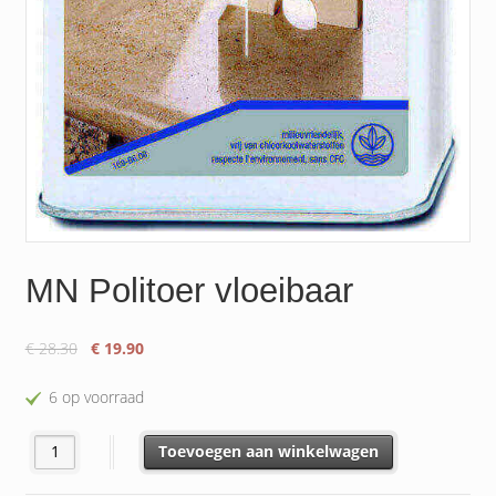
MN Politoer vloeibaar
Oorspronkelijke
Huidige
€
28.30
€
19.90
prijs
prijs
was:
is:
6 op voorraad
€ 28.30.
€ 19.90.
MN Politoer vloeibaar aantal
Toevoegen aan winkelwagen