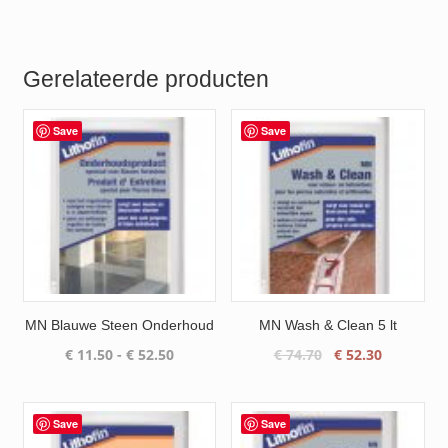
Gerelateerde producten
Save
Save
MN Blauwe Steen Onderhoud
MN Wash & Clean 5 lt
Prijsklasse:
Oorspronkelijke
Huidige
€
11.50
-
€
52.50
€
74.70
€
52.30
€ 11.50
prijs
prijs
tot
was:
is:
€ 52.50
€ 74.70.
€ 52.30.
Save
Save