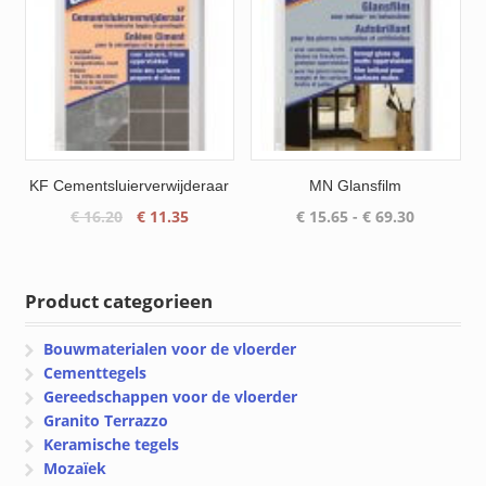
KF Cementsluierverwijderaar
MN Glansfilm
Oorspronkelijke
Huidige
Prijsklass
€
16.20
€
11.35
€
15.65
-
€
69.30
prijs
prijs
€ 15.65
was:
is:
tot
€ 16.20.
€ 11.35.
€ 69.30
Product categorieen
Bouwmaterialen voor de vloerder
Cementtegels
Gereedschappen voor de vloerder
Granito Terrazzo
Keramische tegels
Mozaïek