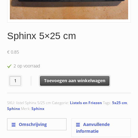
Sphinx 5×25 cm
€
0.85
2 op voorraad
Sphinx 5x25 cm aantal
Toevoegen aan winkelwagen
SKU:
listel Sphinx 5/25 cm
Categorie:
Listels en Friezen
Tags:
5x25 cm
,
Sphinx
Merk:
Sphinx
Omschrijving
Aanvullende
informatie