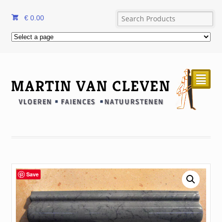
€
0.00
²
Save