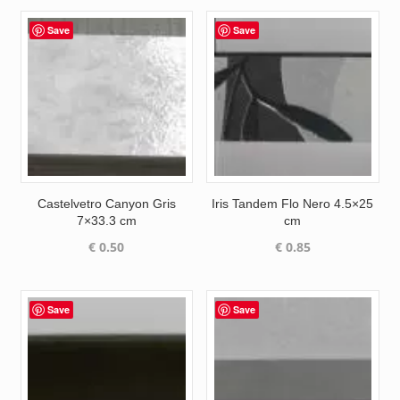
Save
Save
Castelvetro Canyon Gris
Iris Tandem Flo Nero 4.5×25
7×33.3 cm
cm
€
0.50
€
0.85
Save
Save