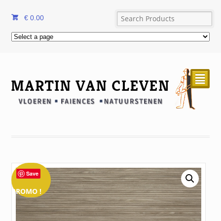
€
0.00
²
Save
PROMO !