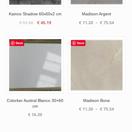
Kainos Shadow 60x60x2 cm
Madison Argent
Le
Le
Plage
€
51.36
€
45.19
€
11.20
–
€
75.54
prix
prix
de
initial
actuel
prix :
était :
est :
€ 11.20
Save
Save
€ 51.36.
€ 45.19.
à
€ 75.54
Colorker Austral Blanco 30×60
Madison Bone
cm
Plage
€
11.20
–
€
75.54
€
16.20
de
prix :
€ 11.20