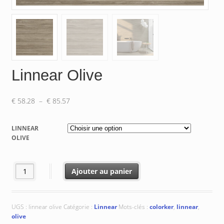
Linnear Olive
Plage
€
58.28
–
€
85.57
de
prix :
LINNEAR
€ 58.28
OLIVE
à
€ 85.57
quantité de Linnear Olive
Ajouter au panier
UGS :
linnear olive
Catégorie :
Linnear
Mots-clés :
colorker
,
linnear
,
olive