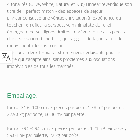
4 tonalités (Olive, White, Natural et Nut) Linnear revendique son
titre de « perfect-match » des espaces de séjour.
Linnear constitue une véritable invitation à l’expérience du
toucher ; en effet, la perspective minimaliste du relief
émergeant de ses lignes droites imprègne toutes les pièces
d’une sensation de netteté, qui suggère de façon subtile le
mouvement « less is more ».
Linnear et deux formats extrêmement séduisants pour une
série qui s’adapte ainsi sans problèmes aux oscillations
imprévisibles de tous les marchés.
Emballage.
format 31.6×100 cm : 5 pièces par boîte, 1.58 m² par boîte ,
27.90 kg par boîte, 66.36 m² par palette.
format 29.5×59.5 cm : 7 pièces par boîte , 1.23 m² par boîte ,
59.04 m² par palette, 22 kg par boîte.