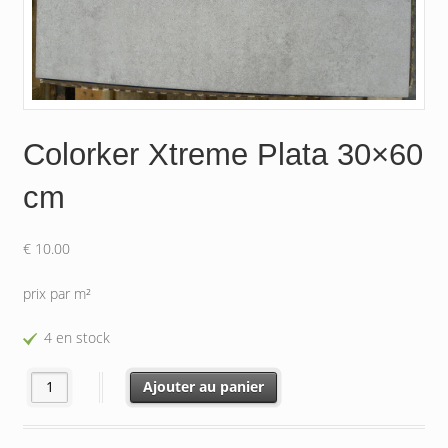
Colorker Xtreme Plata 30×60
cm
€
10.00
prix par m²
4 en stock
quantité de Colorker Xtreme Plata 30x60 cm
Ajouter au panier