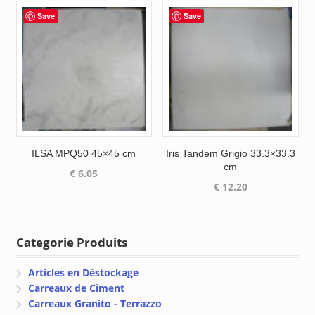
Save
Save
ILSA MPQ50 45×45 cm
Iris Tandem Grigio 33.3×33.3
cm
€
6.05
€
12.20
Categorie Produits
Articles en Déstockage
Carreaux de Ciment
Carreaux Granito - Terrazzo