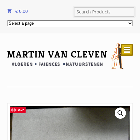
€
0.00
²
Save