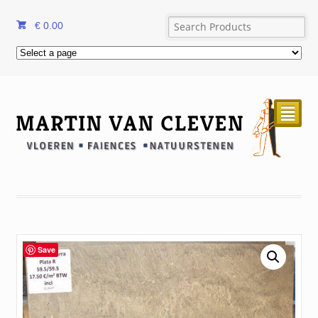
€
0.00
²
Save