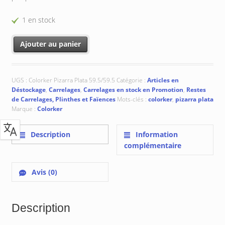
1 en stock
quantité de Colorker Pizarra Plata : 59.5x59.5 cm
Ajouter au panier
UGS :
Colorker Pizarra Plata 59.5/59.5
Catégorie :
Articles en
Déstockage
,
Carrelages
,
Carrelages en stock en Promotion
,
Restes
de Carrelages, Plinthes et Faïences
Mots-clés :
colorker
,
pizarra plata
Marque :
Colorker
Description
Information
complémentaire
Avis (0)
Description