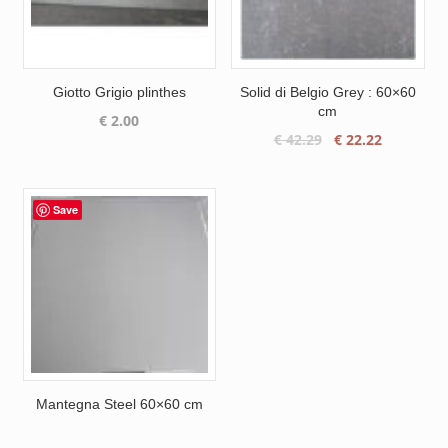
Giotto Grigio plinthes
Solid di Belgio Grey : 60×60
cm
€
2.00
Le
Le
€
42.29
€
22.22
prix
prix
initial
actuel
était :
est :
Save
€ 42.29.
€ 22.22.
Mantegna Steel 60×60 cm