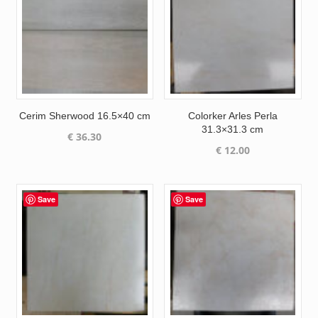
Cerim Sherwood 16.5×40 cm
Colorker Arles Perla
31.3×31.3 cm
€
36.30
€
12.00
Save
Save