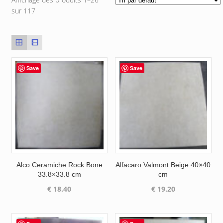
sur 117
Save
Save
Alco Ceramiche Rock Bone
Alfacaro Valmont Beige 40×40
33.8×33.8 cm
cm
€
18.40
€
19.20