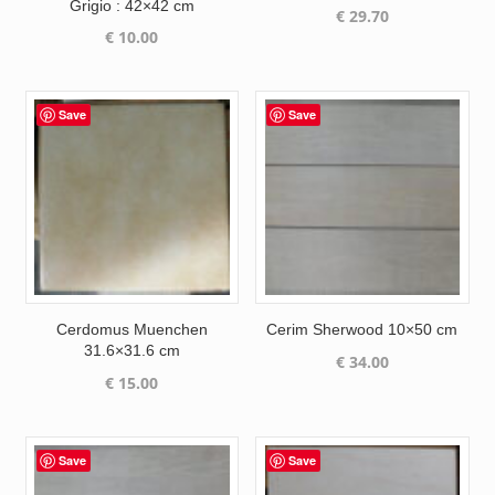
Grigio : 42×42 cm
€
29.70
€
10.00
Save
Save
Cerdomus Muenchen
Cerim Sherwood 10×50 cm
31.6×31.6 cm
€
34.00
€
15.00
Save
Save