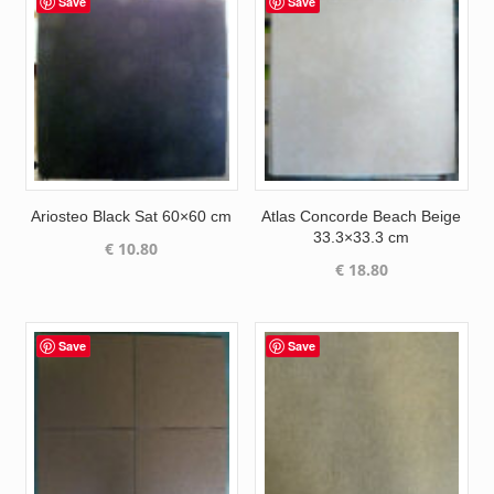
Save
Save
Ariosteo Black Sat 60×60 cm
Atlas Concorde Beach Beige
33.3×33.3 cm
€
10.80
€
18.80
Save
Save