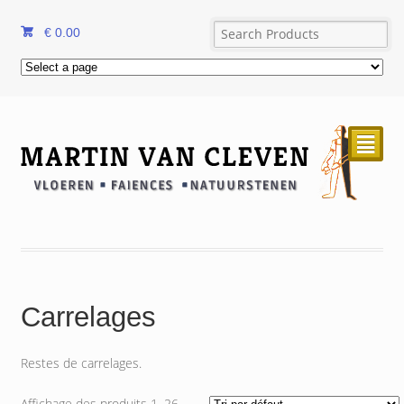
€
0.00
²
Carrelages
Restes de carrelages.
Affichage des produits 1–26