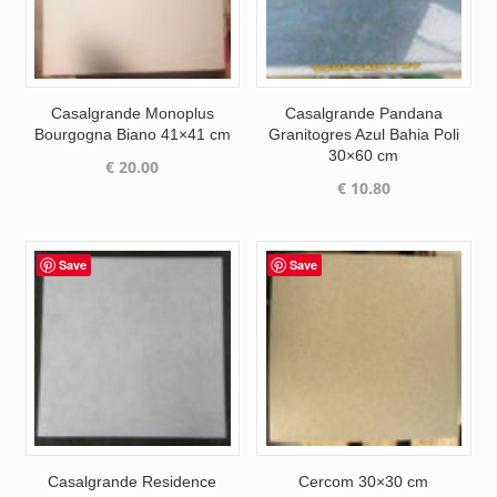
Casalgrande Monoplus
Casalgrande Pandana
Bourgogna Biano 41×41 cm
Granitogres Azul Bahia Poli
30×60 cm
€
20.00
€
10.80
Save
Save
Casalgrande Residence
Cercom 30×30 cm