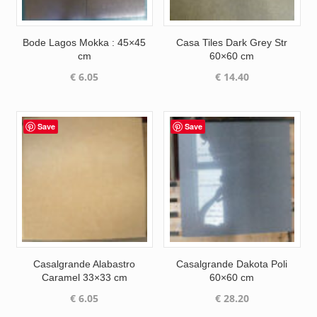
Bode Lagos Mokka : 45×45
Casa Tiles Dark Grey Str
cm
60×60 cm
€
6.05
€
14.40
Save
Save
Casalgrande Alabastro
Casalgrande Dakota Poli
Caramel 33×33 cm
60×60 cm
€
6.05
€
28.20