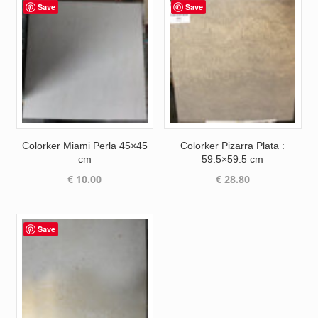
Save
Save
Colorker Miami Perla 45×45
Colorker Pizarra Plata :
cm
59.5×59.5 cm
€
10.00
€
28.80
Save