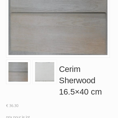
Cerim
Sherwood
16.5×40 cm
€
36.30
prix pour le lot