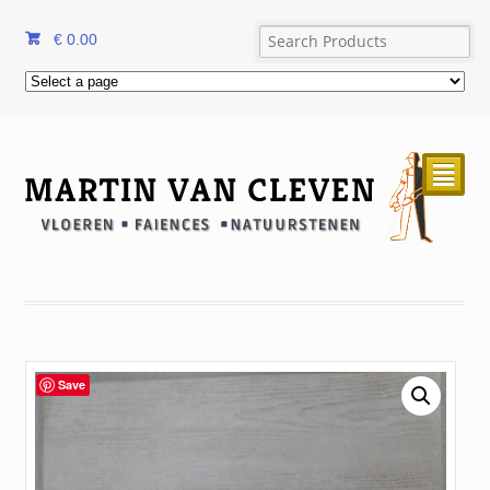
€
0.00
²
Save