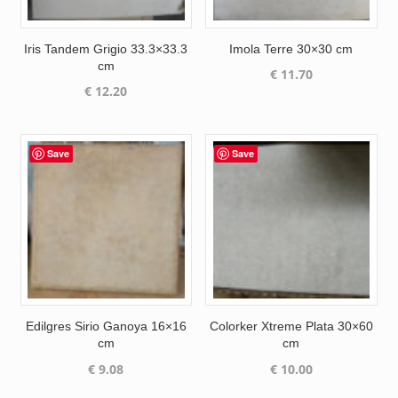
Iris Tandem Grigio 33.3×33.3
Imola Terre 30×30 cm
cm
€
11.70
€
12.20
Save
Save
Edilgres Sirio Ganoya 16×16
Colorker Xtreme Plata 30×60
cm
cm
€
9.08
€
10.00