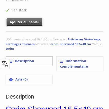
1 en stock
quantité de Cerim Sherwood 16.5x40 cm
Ajouter au panier
UGS :
cerim sherwood 16.5x30 cm
Catégorie :
Articles en Déstockage
,
Carrelages
,
faïences
Mots-clés :
cerim
,
sherwood 16.5x40 cm
Marque :
cerim
Description
Information
complémentaire
Avis (0)
Description