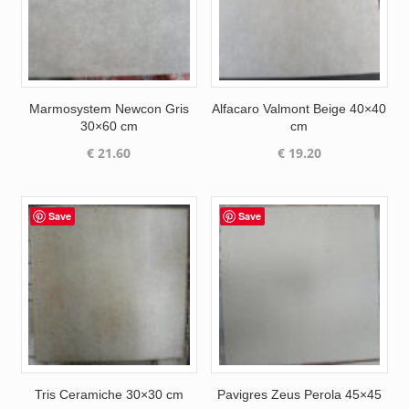
Marmosystem Newcon Gris
Alfacaro Valmont Beige 40×40
30×60 cm
cm
€
21.60
€
19.20
Save
Save
Tris Ceramiche 30×30 cm
Pavigres Zeus Perola 45×45