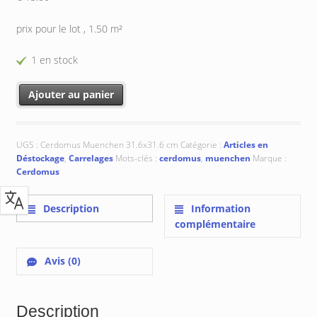
prix pour le lot , 1.50 m²
1 en stock
quantité de Cerdomus Muenchen 31.6x31.6 cm
Ajouter au panier
UGS :
Cerdomus Muenchen 31.6x31.6 cm
Catégorie :
Articles en
Déstockage
,
Carrelages
Mots-clés :
cerdomus
,
muenchen
Marque :
Cerdomus
Description
Information
complémentaire
Avis (0)
Description