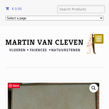
€
0.00
²
Save