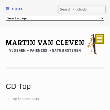
€
0.00
²
CD Top
CD Top faïences blanc.