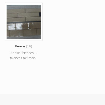
Kensie
(16)
Kensie faïences :
faïences fait main .