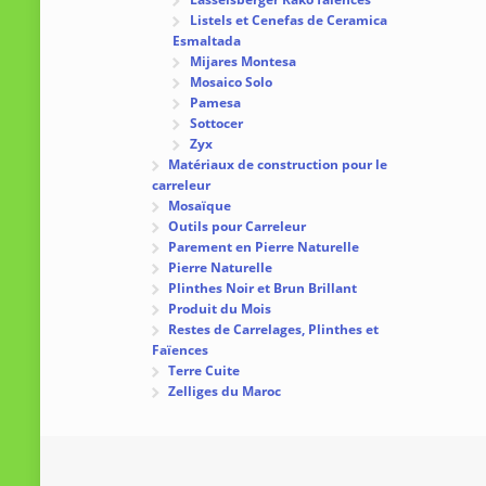
Listels et Cenefas de Ceramica
Esmaltada
Mijares Montesa
Mosaico Solo
Pamesa
Sottocer
Zyx
Matériaux de construction pour le
carreleur
Mosaïque
Outils pour Carreleur
Parement en Pierre Naturelle
Pierre Naturelle
Plinthes Noir et Brun Brillant
Produit du Mois
Restes de Carrelages, Plinthes et
Faïences
Terre Cuite
Zelliges du Maroc