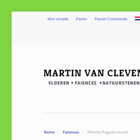
Mon compte
Panier
Passer Commande
Home
/
Faïences
/
Alfredo Pagado mural