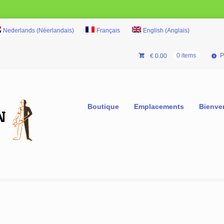
Nederlands
(
Néerlandais
)
Français
English
(
Anglais
)
P
€
0.00
0 items
Boutique
Emplacements
Bienve