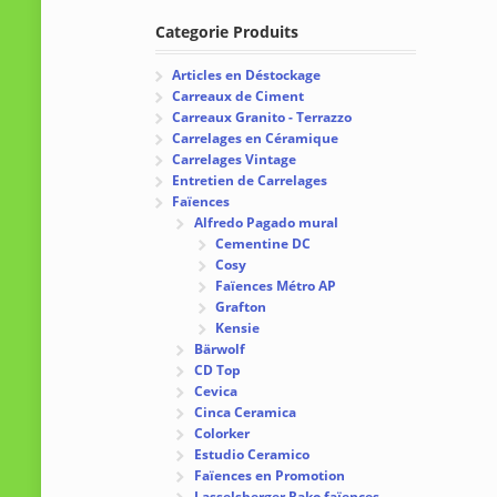
Categorie Produits
Articles en Déstockage
Carreaux de Ciment
Carreaux Granito - Terrazzo
Carrelages en Céramique
Carrelages Vintage
Entretien de Carrelages
Faïences
Alfredo Pagado mural
Cementine DC
Cosy
Faïences Métro AP
Grafton
Kensie
Bärwolf
CD Top
Cevica
Cinca Ceramica
Colorker
Estudio Ceramico
Faïences en Promotion
Lasselsberger Rako faïences