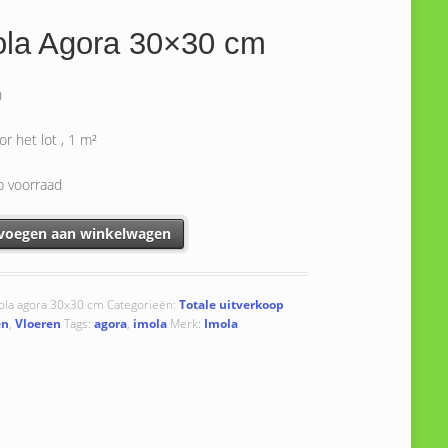
ola Agora 30×30 cm
0
oor het lot , 1 m²
p voorraad
Agora 30x30 cm aantal
voegen aan winkelwagen
ola agora 30x30 cm
Categorieën:
Totale uitverkoop
en
,
Vloeren
Tags:
agora
,
imola
Merk:
Imola