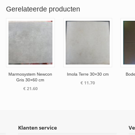
Gerelateerde producten
Marmosystem Newcon
Imola Terre 30×30 cm
Bode
Gris 30×60 cm
€
11.70
€
21.60
Klanten service
Ve