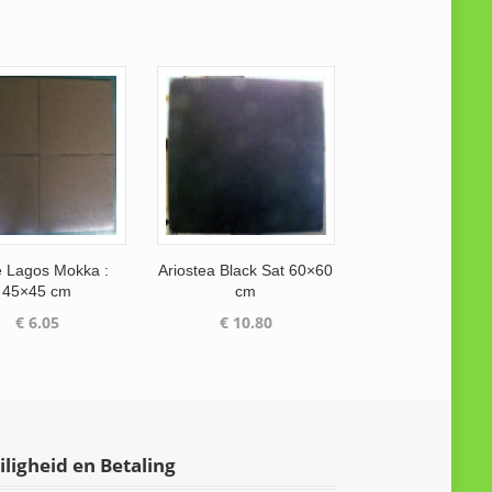
 Lagos Mokka :
Ariostea Black Sat 60×60
45×45 cm
cm
€
6.05
€
10.80
iligheid en Betaling