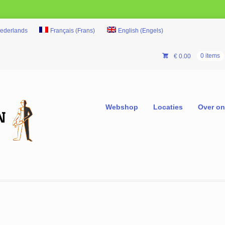
ederlands
Français
(
Frans
)
English
(
Engels
)
€
0.00
0 items
Webshop
Locaties
Over o